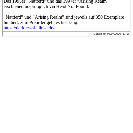
Das 1995er "Nattferd" und das 1997er "Arising Realm"
erschienen ursprünglich via Head Not Found.
"Nattferd" und "Arising Realm" sind jeweils auf 350 Exemplare
limitiert, zum Preorder geht es hier lang:
https://darknessshallrise.de/
Alucard am 09.07.2020, 17:59