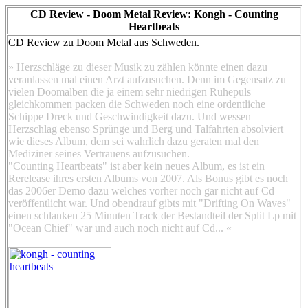
CD Review - Doom Metal Review: Kongh - Counting
Heartbeats
CD Review zu Doom Metal aus Schweden.
» Herzschläge zu dieser Musik zu zählen könnte einen dazu
veranlassen mal einen Arzt aufzusuchen. Denn im Gegensatz zu
vielen Doomalben die ja einem sehr niedrigen Ruhepuls
gleichkommen packen die Schweden noch eine ordentliche
Schippe Dreck und Geschwindigkeit dazu. Und wessen
Herzschlag ebenso Sprünge und Berg und Talfahrten absolviert
wie dieses Album, dem sei wahrlich dazu geraten mal den
Mediziner seines Vertrauens aufzusuchen.
"Counting Heartbeats" ist aber kein neues Album, es ist ein
Rerelease ihres ersten Albums von 2007. Als Bonus gibt es noch
das 2006er Demo dazu welches vorher noch gar nicht auf Cd
veröffentlicht war. Und obendrauf gibts mit "Drifting On Waves"
einen schlanken 25 Minuten Track der Bestandteil der Split Lp mit
"Ocean Chief" war und auch noch nicht auf Cd... «