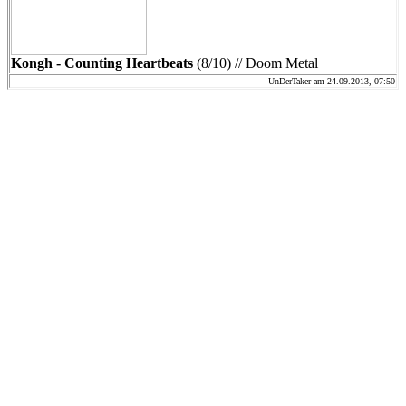
Kongh - Counting Heartbeats
(8/10) // Doom Metal
UnDerTaker am 24.09.2013, 07:50