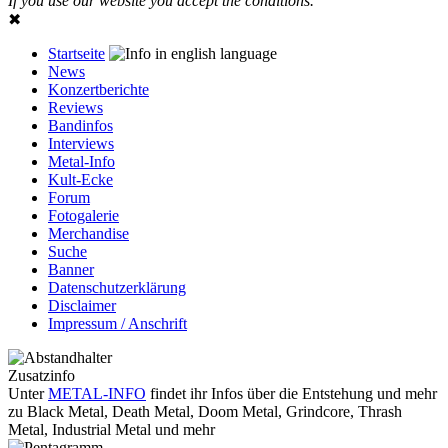
If you use our website you accept the conditions.
✖
Startseite
News
Konzertberichte
Reviews
Bandinfos
Interviews
Metal-Info
Kult-Ecke
Forum
Fotogalerie
Merchandise
Suche
Banner
Datenschutzerklärung
Disclaimer
Impressum / Anschrift
Zusatzinfo
Unter
METAL-INFO
findet ihr Infos über die Entstehung und mehr
zu Black Metal, Death Metal, Doom Metal, Grindcore, Thrash
Metal, Industrial Metal und mehr