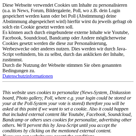
Diese Webseite verwendet Cookies um Inhalte zu personalisieren
(u.a. in News, Forum, Bildergalerie, Poll, wo z.B. dein Login
gespeichert werden kann oder bei Poll (Abstimmung) deine
Abstimmung abgespeichert wird) hierfür wirst du jeweils gefragt ob
solch ein Cookie gesetzt werden soll.
Es können auch durch eingebundene externe Inhalte wie Youtube,
Facebook, Soundcloud, Bandcamp oder Andere möglicherweise
Cookies gesetzt werden die diese zur Personalisierung,
Werbezwecke oder anderes nutzen. Dies werden wir durch Java-
Script verhindern, bis zu selbst, durch das anklicken der Inhalte,
zustimmst.
Durch die Nutzung der Webseite stimmen Sie oben genannten
Bedingungen zu.
Datenschutzinformationen
This website uses cookies to personalize (News-System, Diskussion
board, Photo gallery, Poll, where e.g. your login could be stored or
your at the Poll-System your vote is stored) therefore you will be
asked at this point if we want to set a cookie. Also it could happen
that included external content like Youtube, Facebook, Soundcloud,
Bandcamp or others uses cookies for personalize, advertising other
others. We'll pervent this by Java-Script until you accept the
conditions by clicking on the mentioned external content.