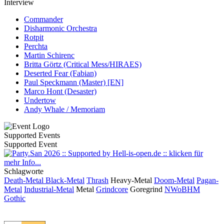
Interview
Commander
Disharmonic Orchestra
Rotpit
Perchta
Martin Schirenc
Britta Görtz (Critical Mess/HIRAES)
Deserted Fear (Fabian)
Paul Speckmann (Master) [EN]
Marco Hont (Desaster)
Undertow
Andy Whale / Memoriam
Supported Events
Supported Event
Schlagworte
Death-Metal
Black-Metal
Thrash
Heavy-Metal
Doom-Metal
Pagan-
Metal
Industrial-Metal
Metal
Grindcore
Goregrind
NWoBHM
Gothic