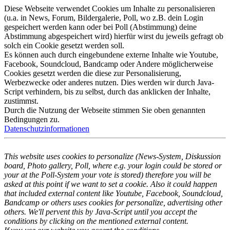
Diese Webseite verwendet Cookies um Inhalte zu personalisieren
(u.a. in News, Forum, Bildergalerie, Poll, wo z.B. dein Login
gespeichert werden kann oder bei Poll (Abstimmung) deine
Abstimmung abgespeichert wird) hierfür wirst du jeweils gefragt ob
solch ein Cookie gesetzt werden soll.
Es können auch durch eingebundene externe Inhalte wie Youtube,
Facebook, Soundcloud, Bandcamp oder Andere möglicherweise
Cookies gesetzt werden die diese zur Personalisierung,
Werbezwecke oder anderes nutzen. Dies werden wir durch Java-
Script verhindern, bis zu selbst, durch das anklicken der Inhalte,
zustimmst.
Durch die Nutzung der Webseite stimmen Sie oben genannten
Bedingungen zu.
Datenschutzinformationen
This website uses cookies to personalize (News-System, Diskussion
board, Photo gallery, Poll, where e.g. your login could be stored or
your at the Poll-System your vote is stored) therefore you will be
asked at this point if we want to set a cookie. Also it could happen
that included external content like Youtube, Facebook, Soundcloud,
Bandcamp or others uses cookies for personalize, advertising other
others. We'll pervent this by Java-Script until you accept the
conditions by clicking on the mentioned external content.