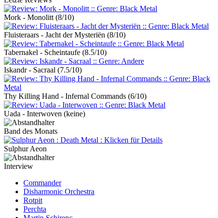
Mork - Monolitt
(8/10)
Fluisteraars - Jacht der Mysteriën
(8/10)
Tabernakel - Scheintaufe
(8.5/10)
Iskandr - Sacraal
(7.5/10)
Thy Killing Hand - Infernal Commands
(6/10)
Uada - Interwoven
(keine)
Band des Monats
Sulphur Aeon
Interview
Commander
Disharmonic Orchestra
Rotpit
Perchta
Martin Schirenc