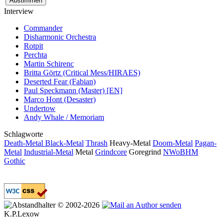
Interview
Commander
Disharmonic Orchestra
Rotpit
Perchta
Martin Schirenc
Britta Görtz (Critical Mess/HIRAES)
Deserted Fear (Fabian)
Paul Speckmann (Master) [EN]
Marco Hont (Desaster)
Undertow
Andy Whale / Memoriam
Schlagworte
Death-Metal
Black-Metal
Thrash
Heavy-Metal
Doom-Metal
Pagan-
Metal
Industrial-Metal
Metal
Grindcore
Goregrind
NWoBHM
Gothic
© 2002-2026
K.P.Lexow