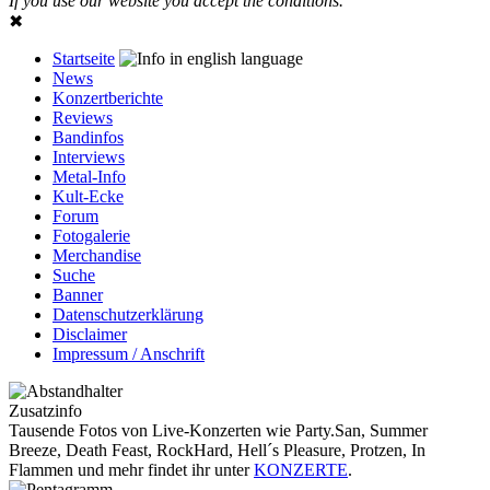
If you use our website you accept the conditions.
✖
Startseite
News
Konzertberichte
Reviews
Bandinfos
Interviews
Metal-Info
Kult-Ecke
Forum
Fotogalerie
Merchandise
Suche
Banner
Datenschutzerklärung
Disclaimer
Impressum / Anschrift
Zusatzinfo
Tausende Fotos von Live-Konzerten wie Party.San, Summer
Breeze, Death Feast, RockHard, Hell´s Pleasure, Protzen, In
Flammen und mehr findet ihr unter
KONZERTE
.