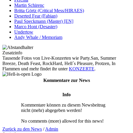
Martin Schirenc
Britta Görtz (Critical Mess/HIRAES)
Deserted Fear (Fabian)
Paul Speckmann (Master) [EN]
Marco Hont (Desaster)
Undertow
Andy Whale / Memoriam
Zusatzinfo
Tausende Fotos von Live-Konzerten wie Party.San, Summer
Breeze, Death Feast, RockHard, Hell´s Pleasure, Protzen, In
Flammen und mehr findet ihr unter
KONZERTE
.
Kommentare zur News
Info
Kommentare können zu diesem Newsbeitrag
nicht (mehr) abgegeben werden!
No comments (more) allowed for this news!
Zurück zu den News
/
Admin