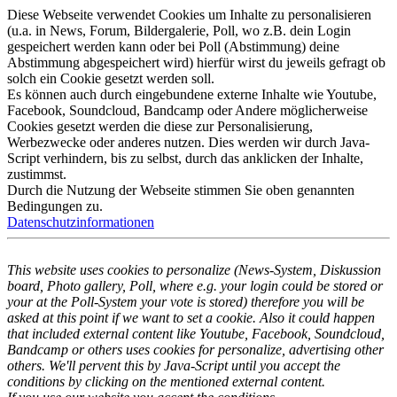
Diese Webseite verwendet Cookies um Inhalte zu personalisieren
(u.a. in News, Forum, Bildergalerie, Poll, wo z.B. dein Login
gespeichert werden kann oder bei Poll (Abstimmung) deine
Abstimmung abgespeichert wird) hierfür wirst du jeweils gefragt ob
solch ein Cookie gesetzt werden soll.
Es können auch durch eingebundene externe Inhalte wie Youtube,
Facebook, Soundcloud, Bandcamp oder Andere möglicherweise
Cookies gesetzt werden die diese zur Personalisierung,
Werbezwecke oder anderes nutzen. Dies werden wir durch Java-
Script verhindern, bis zu selbst, durch das anklicken der Inhalte,
zustimmst.
Durch die Nutzung der Webseite stimmen Sie oben genannten
Bedingungen zu.
Datenschutzinformationen
This website uses cookies to personalize (News-System, Diskussion
board, Photo gallery, Poll, where e.g. your login could be stored or
your at the Poll-System your vote is stored) therefore you will be
asked at this point if we want to set a cookie. Also it could happen
that included external content like Youtube, Facebook, Soundcloud,
Bandcamp or others uses cookies for personalize, advertising other
others. We'll pervent this by Java-Script until you accept the
conditions by clicking on the mentioned external content.