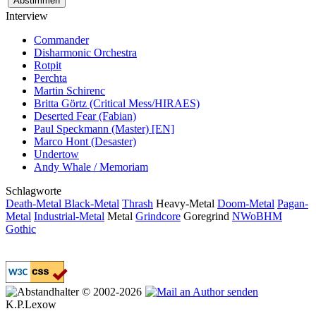
Interview
Commander
Disharmonic Orchestra
Rotpit
Perchta
Martin Schirenc
Britta Görtz (Critical Mess/HIRAES)
Deserted Fear (Fabian)
Paul Speckmann (Master) [EN]
Marco Hont (Desaster)
Undertow
Andy Whale / Memoriam
Schlagworte
Death-Metal
Black-Metal
Thrash
Heavy-Metal
Doom-Metal
Pagan-
Metal
Industrial-Metal
Metal
Grindcore
Goregrind
NWoBHM
Gothic
© 2002-2026
K.P.Lexow