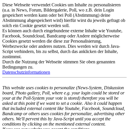
Diese Webseite verwendet Cookies um Inhalte zu personalisieren
(u.a. in News, Forum, Bildergalerie, Poll, wo z.B. dein Login
gespeichert werden kann oder bei Poll (Abstimmung) deine
Abstimmung abgespeichert wird) hierfür wirst du jeweils gefragt ob
solch ein Cookie gesetzt werden soll.
Es können auch durch eingebundene externe Inhalte wie Youtube,
Facebook, Soundcloud, Bandcamp oder Andere möglicherweise
Cookies gesetzt werden die diese zur Personalisierung,
Werbezwecke oder anderes nutzen. Dies werden wir durch Java-
Script verhindern, bis zu selbst, durch das anklicken der Inhalte,
zustimmst.
Durch die Nutzung der Webseite stimmen Sie oben genannten
Bedingungen zu.
Datenschutzinformationen
This website uses cookies to personalize (News-System, Diskussion
board, Photo gallery, Poll, where e.g. your login could be stored or
your at the Poll-System your vote is stored) therefore you will be
asked at this point if we want to set a cookie. Also it could happen
that included external content like Youtube, Facebook, Soundcloud,
Bandcamp or others uses cookies for personalize, advertising other
others. We'll pervent this by Java-Script until you accept the
conditions by clicking on the mentioned external content.