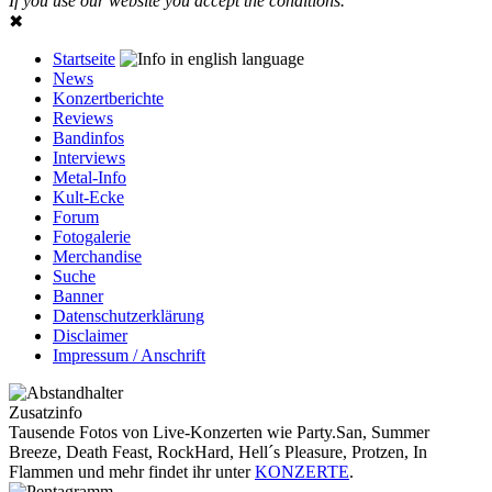
If you use our website you accept the conditions.
✖
Startseite
News
Konzertberichte
Reviews
Bandinfos
Interviews
Metal-Info
Kult-Ecke
Forum
Fotogalerie
Merchandise
Suche
Banner
Datenschutzerklärung
Disclaimer
Impressum / Anschrift
Zusatzinfo
Tausende Fotos von Live-Konzerten wie Party.San, Summer
Breeze, Death Feast, RockHard, Hell´s Pleasure, Protzen, In
Flammen und mehr findet ihr unter
KONZERTE
.