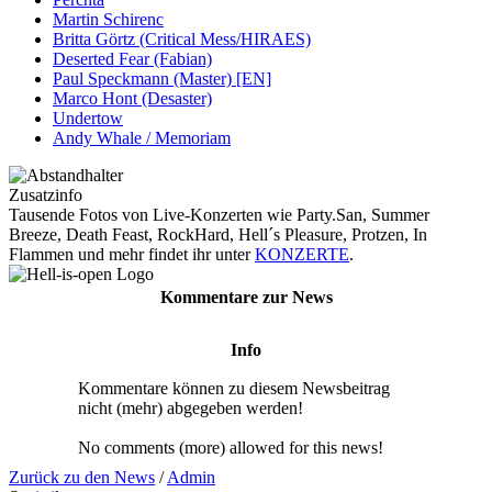
Martin Schirenc
Britta Görtz (Critical Mess/HIRAES)
Deserted Fear (Fabian)
Paul Speckmann (Master) [EN]
Marco Hont (Desaster)
Undertow
Andy Whale / Memoriam
Zusatzinfo
Tausende Fotos von Live-Konzerten wie Party.San, Summer
Breeze, Death Feast, RockHard, Hell´s Pleasure, Protzen, In
Flammen und mehr findet ihr unter
KONZERTE
.
Kommentare zur News
Info
Kommentare können zu diesem Newsbeitrag
nicht (mehr) abgegeben werden!
No comments (more) allowed for this news!
Zurück zu den News
/
Admin