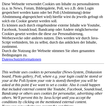
Diese Webseite verwendet Cookies um Inhalte zu personalisieren
(u.a. in News, Forum, Bildergalerie, Poll, wo z.B. dein Login
gespeichert werden kann oder bei Poll (Abstimmung) deine
Abstimmung abgespeichert wird) hierfür wirst du jeweils gefragt ob
solch ein Cookie gesetzt werden soll.
Es können auch durch eingebundene externe Inhalte wie Youtube,
Facebook, Soundcloud, Bandcamp oder Andere möglicherweise
Cookies gesetzt werden die diese zur Personalisierung,
Werbezwecke oder anderes nutzen. Dies werden wir durch Java-
Script verhindern, bis zu selbst, durch das anklicken der Inhalte,
zustimmst.
Durch die Nutzung der Webseite stimmen Sie oben genannten
Bedingungen zu.
Datenschutzinformationen
This website uses cookies to personalize (News-System, Diskussion
board, Photo gallery, Poll, where e.g. your login could be stored or
your at the Poll-System your vote is stored) therefore you will be
asked at this point if we want to set a cookie. Also it could happen
that included external content like Youtube, Facebook, Soundcloud,
Bandcamp or others uses cookies for personalize, advertising other
others. We'll pervent this by Java-Script until you accept the
conditions by clicking on the mentioned external content.