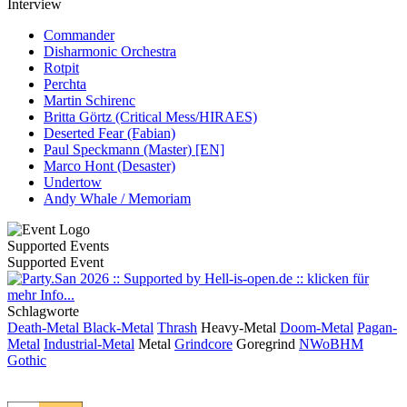
Interview
Commander
Disharmonic Orchestra
Rotpit
Perchta
Martin Schirenc
Britta Görtz (Critical Mess/HIRAES)
Deserted Fear (Fabian)
Paul Speckmann (Master) [EN]
Marco Hont (Desaster)
Undertow
Andy Whale / Memoriam
Supported Events
Supported Event
Schlagworte
Death-Metal
Black-Metal
Thrash
Heavy-Metal
Doom-Metal
Pagan-
Metal
Industrial-Metal
Metal
Grindcore
Goregrind
NWoBHM
Gothic