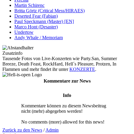
Martin Schirenc
Britta Görtz (Critical Mess/HIRAES)
Deserted Fear (Fabian)
Paul Speckmann (Master) [EN]
Marco Hont (Desaster)
Undertow
Andy Whale / Memoriam
Zusatzinfo
Tausende Fotos von Live-Konzerten wie Party.San, Summer
Breeze, Death Feast, RockHard, Hell´s Pleasure, Protzen, In
Flammen und mehr findet ihr unter
KONZERTE
.
Kommentare zur News
Info
Kommentare können zu diesem Newsbeitrag
nicht (mehr) abgegeben werden!
No comments (more) allowed for this news!
Zurück zu den News
/
Admin