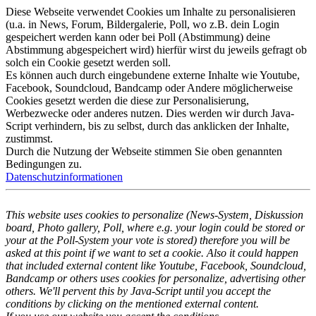
Diese Webseite verwendet Cookies um Inhalte zu personalisieren
(u.a. in News, Forum, Bildergalerie, Poll, wo z.B. dein Login
gespeichert werden kann oder bei Poll (Abstimmung) deine
Abstimmung abgespeichert wird) hierfür wirst du jeweils gefragt ob
solch ein Cookie gesetzt werden soll.
Es können auch durch eingebundene externe Inhalte wie Youtube,
Facebook, Soundcloud, Bandcamp oder Andere möglicherweise
Cookies gesetzt werden die diese zur Personalisierung,
Werbezwecke oder anderes nutzen. Dies werden wir durch Java-
Script verhindern, bis zu selbst, durch das anklicken der Inhalte,
zustimmst.
Durch die Nutzung der Webseite stimmen Sie oben genannten
Bedingungen zu.
Datenschutzinformationen
This website uses cookies to personalize (News-System, Diskussion
board, Photo gallery, Poll, where e.g. your login could be stored or
your at the Poll-System your vote is stored) therefore you will be
asked at this point if we want to set a cookie. Also it could happen
that included external content like Youtube, Facebook, Soundcloud,
Bandcamp or others uses cookies for personalize, advertising other
others. We'll pervent this by Java-Script until you accept the
conditions by clicking on the mentioned external content.