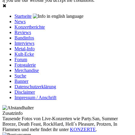
If you use our website you accept the conditions.
✖
Startseite
News
Konzertberichte
Reviews
Bandinfos
Interviews
Metal-Info
Kult-Ecke
Forum
Fotogalerie
Merchandise
Suche
Banner
Datenschutzerklärung
Disclaimer
Impressum / Anschrift
Zusatzinfo
Tausende Fotos von Live-Konzerten wie Party.San, Summer
Breeze, Death Feast, RockHard, Hell´s Pleasure, Protzen, In
Flammen und mehr findet ihr unter
KONZERTE
.