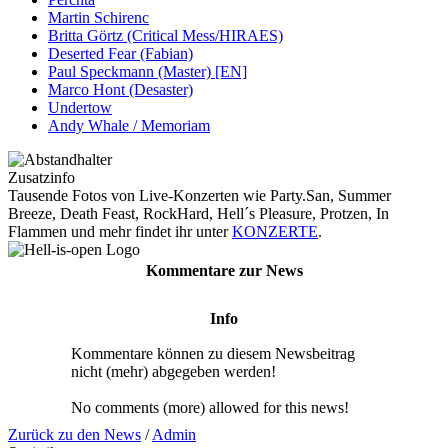
Martin Schirenc
Britta Görtz (Critical Mess/HIRAES)
Deserted Fear (Fabian)
Paul Speckmann (Master) [EN]
Marco Hont (Desaster)
Undertow
Andy Whale / Memoriam
Zusatzinfo
Tausende Fotos von Live-Konzerten wie Party.San, Summer
Breeze, Death Feast, RockHard, Hell´s Pleasure, Protzen, In
Flammen und mehr findet ihr unter
KONZERTE
.
Kommentare zur News
Info
Kommentare können zu diesem Newsbeitrag
nicht (mehr) abgegeben werden!
No comments (more) allowed for this news!
Zurück zu den News
/
Admin