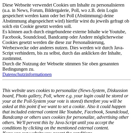
Diese Webseite verwendet Cookies um Inhalte zu personalisieren
(u.a. in News, Forum, Bildergalerie, Poll, wo z.B. dein Login
gespeichert werden kann oder bei Poll (Abstimmung) deine
Abstimmung abgespeichert wird) hierfür wirst du jeweils gefragt ob
solch ein Cookie gesetzt werden soll.
Es können auch durch eingebundene externe Inhalte wie Youtube,
Facebook, Soundcloud, Bandcamp oder Andere möglicherweise
Cookies gesetzt werden die diese zur Personalisierung,
Werbezwecke oder anderes nutzen. Dies werden wir durch Java-
Script verhindern, bis zu selbst, durch das anklicken der Inhalte,
zustimmst.
Durch die Nutzung der Webseite stimmen Sie oben genannten
Bedingungen zu.
Datenschutzinformationen
This website uses cookies to personalize (News-System, Diskussion
board, Photo gallery, Poll, where e.g. your login could be stored or
your at the Poll-System your vote is stored) therefore you will be
asked at this point if we want to set a cookie. Also it could happen
that included external content like Youtube, Facebook, Soundcloud,
Bandcamp or others uses cookies for personalize, advertising other
others. We'll pervent this by Java-Script until you accept the
conditions by clicking on the mentioned external content.