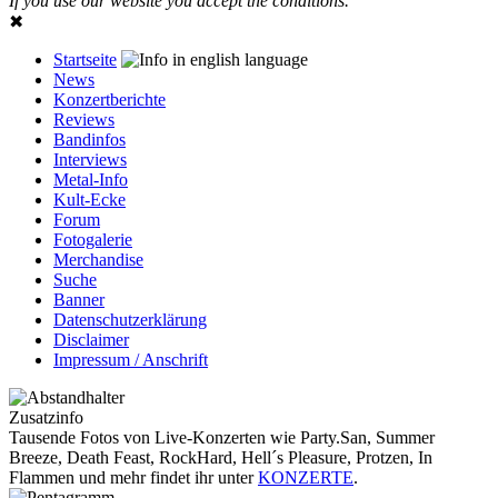
If you use our website you accept the conditions.
✖
Startseite
News
Konzertberichte
Reviews
Bandinfos
Interviews
Metal-Info
Kult-Ecke
Forum
Fotogalerie
Merchandise
Suche
Banner
Datenschutzerklärung
Disclaimer
Impressum / Anschrift
Zusatzinfo
Tausende Fotos von Live-Konzerten wie Party.San, Summer
Breeze, Death Feast, RockHard, Hell´s Pleasure, Protzen, In
Flammen und mehr findet ihr unter
KONZERTE
.