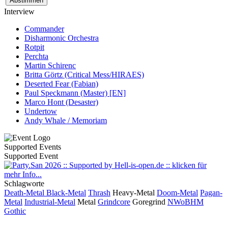
Interview
Commander
Disharmonic Orchestra
Rotpit
Perchta
Martin Schirenc
Britta Görtz (Critical Mess/HIRAES)
Deserted Fear (Fabian)
Paul Speckmann (Master) [EN]
Marco Hont (Desaster)
Undertow
Andy Whale / Memoriam
Supported Events
Supported Event
Schlagworte
Death-Metal
Black-Metal
Thrash
Heavy-Metal
Doom-Metal
Pagan-
Metal
Industrial-Metal
Metal
Grindcore
Goregrind
NWoBHM
Gothic