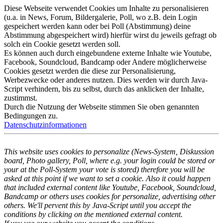
Diese Webseite verwendet Cookies um Inhalte zu personalisieren
(u.a. in News, Forum, Bildergalerie, Poll, wo z.B. dein Login
gespeichert werden kann oder bei Poll (Abstimmung) deine
Abstimmung abgespeichert wird) hierfür wirst du jeweils gefragt ob
solch ein Cookie gesetzt werden soll.
Es können auch durch eingebundene externe Inhalte wie Youtube,
Facebook, Soundcloud, Bandcamp oder Andere möglicherweise
Cookies gesetzt werden die diese zur Personalisierung,
Werbezwecke oder anderes nutzen. Dies werden wir durch Java-
Script verhindern, bis zu selbst, durch das anklicken der Inhalte,
zustimmst.
Durch die Nutzung der Webseite stimmen Sie oben genannten
Bedingungen zu.
Datenschutzinformationen
This website uses cookies to personalize (News-System, Diskussion
board, Photo gallery, Poll, where e.g. your login could be stored or
your at the Poll-System your vote is stored) therefore you will be
asked at this point if we want to set a cookie. Also it could happen
that included external content like Youtube, Facebook, Soundcloud,
Bandcamp or others uses cookies for personalize, advertising other
others. We'll pervent this by Java-Script until you accept the
conditions by clicking on the mentioned external content.