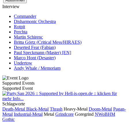
Interview
Commander
Disharmonic Orchestra
Rotpit
Perchta
Martin Schirenc
Britta Görtz (Critical Mess/HIRAES)
Deserted Fear (Fabian)
Paul Speckmann (Master) [EN]
Marco Hont (Desaster)
Undertow
Andy Whale / Memoriam
Supported Events
Supported Event
Schlagworte
Death-Metal
Black-Metal
Thrash
Heavy-Metal
Doom-Metal
Pagan-
Metal
Industrial-Metal
Metal
Grindcore
Goregrind
NWoBHM
Gothic