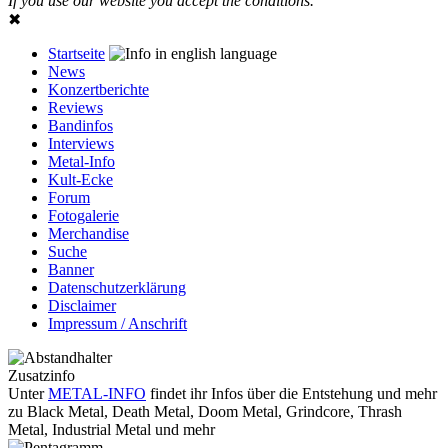
If you use our website you accept the conditions.
✖
Startseite
News
Konzertberichte
Reviews
Bandinfos
Interviews
Metal-Info
Kult-Ecke
Forum
Fotogalerie
Merchandise
Suche
Banner
Datenschutzerklärung
Disclaimer
Impressum / Anschrift
Zusatzinfo
Unter
METAL-INFO
findet ihr Infos über die Entstehung und mehr
zu Black Metal, Death Metal, Doom Metal, Grindcore, Thrash
Metal, Industrial Metal und mehr