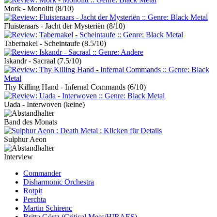
Mork - Monolitt
(8/10)
Fluisteraars - Jacht der Mysteriën
(8/10)
Tabernakel - Scheintaufe
(8.5/10)
Iskandr - Sacraal
(7.5/10)
Thy Killing Hand - Infernal Commands
(6/10)
Uada - Interwoven
(keine)
Band des Monats
Sulphur Aeon
Interview
Commander
Disharmonic Orchestra
Rotpit
Perchta
Martin Schirenc
Britta Görtz (Critical Mess/HIRAES)