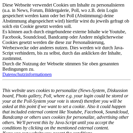
Diese Webseite verwendet Cookies um Inhalte zu personalisieren
(u.a. in News, Forum, Bildergalerie, Poll, wo z.B. dein Login
gespeichert werden kann oder bei Poll (Abstimmung) deine
Abstimmung abgespeichert wird) hierfür wirst du jeweils gefragt ob
solch ein Cookie gesetzt werden soll.
Es können auch durch eingebundene externe Inhalte wie Youtube,
Facebook, Soundcloud, Bandcamp oder Andere möglicherweise
Cookies gesetzt werden die diese zur Personalisierung,
Werbezwecke oder anderes nutzen. Dies werden wir durch Java-
Script verhindern, bis zu selbst, durch das anklicken der Inhalte,
zustimmst.
Durch die Nutzung der Webseite stimmen Sie oben genannten
Bedingungen zu.
Datenschutzinformationen
This website uses cookies to personalize (News-System, Diskussion
board, Photo gallery, Poll, where e.g. your login could be stored or
your at the Poll-System your vote is stored) therefore you will be
asked at this point if we want to set a cookie. Also it could happen
that included external content like Youtube, Facebook, Soundcloud,
Bandcamp or others uses cookies for personalize, advertising other
others. We'll pervent this by Java-Script until you accept the
conditions by clicking on the mentioned external content.