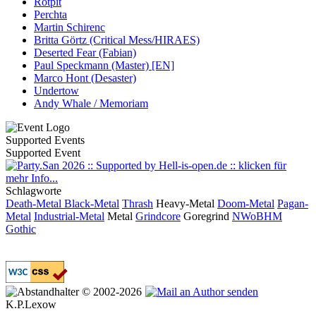
Rotpit
Perchta
Martin Schirenc
Britta Görtz (Critical Mess/HIRAES)
Deserted Fear (Fabian)
Paul Speckmann (Master) [EN]
Marco Hont (Desaster)
Undertow
Andy Whale / Memoriam
Supported Events
Supported Event
Schlagworte
Death-Metal
Black-Metal
Thrash
Heavy-Metal
Doom-Metal
Pagan-
Metal
Industrial-Metal
Metal
Grindcore
Goregrind
NWoBHM
Gothic
© 2002-2026
K.P.Lexow