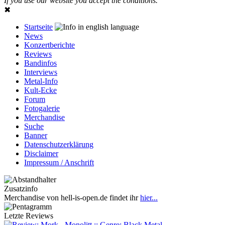
If you use our website you accept the conditions.
✖
Startseite
News
Konzertberichte
Reviews
Bandinfos
Interviews
Metal-Info
Kult-Ecke
Forum
Fotogalerie
Merchandise
Suche
Banner
Datenschutzerklärung
Disclaimer
Impressum / Anschrift
Zusatzinfo
Merchandise von hell-is-open.de findet ihr
hier...
Letzte Reviews