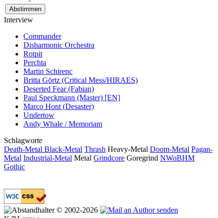
Interview
Commander
Disharmonic Orchestra
Rotpit
Perchta
Martin Schirenc
Britta Görtz (Critical Mess/HIRAES)
Deserted Fear (Fabian)
Paul Speckmann (Master) [EN]
Marco Hont (Desaster)
Undertow
Andy Whale / Memoriam
Schlagworte
Death-Metal
Black-Metal
Thrash
Heavy-Metal
Doom-Metal
Pagan-
Metal
Industrial-Metal
Metal
Grindcore
Goregrind
NWoBHM
Gothic
© 2002-2026