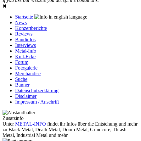
If you use our website you accept the conditions.
✖
Startseite
News
Konzertberichte
Reviews
Bandinfos
Interviews
Metal-Info
Kult-Ecke
Forum
Fotogalerie
Merchandise
Suche
Banner
Datenschutzerklärung
Disclaimer
Impressum / Anschrift
Zusatzinfo
Unter
METAL-INFO
findet ihr Infos über die Entstehung und mehr
zu Black Metal, Death Metal, Doom Metal, Grindcore, Thrash
Metal, Industrial Metal und mehr