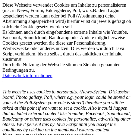
Diese Webseite verwendet Cookies um Inhalte zu personalisieren
(u.a. in News, Forum, Bildergalerie, Poll, wo z.B. dein Login
gespeichert werden kann oder bei Poll (Abstimmung) deine
Abstimmung abgespeichert wird) hierfür wirst du jeweils gefragt ob
solch ein Cookie gesetzt werden soll.
Es können auch durch eingebundene externe Inhalte wie Youtube,
Facebook, Soundcloud, Bandcamp oder Andere möglicherweise
Cookies gesetzt werden die diese zur Personalisierung,
Werbezwecke oder anderes nutzen. Dies werden wir durch Java-
Script verhindern, bis zu selbst, durch das anklicken der Inhalte,
zustimmst.
Durch die Nutzung der Webseite stimmen Sie oben genannten
Bedingungen zu.
Datenschutzinformationen
This website uses cookies to personalize (News-System, Diskussion
board, Photo gallery, Poll, where e.g. your login could be stored or
your at the Poll-System your vote is stored) therefore you will be
asked at this point if we want to set a cookie. Also it could happen
that included external content like Youtube, Facebook, Soundcloud,
Bandcamp or others uses cookies for personalize, advertising other
others. We'll pervent this by Java-Script until you accept the
conditions by clicking on the mentioned external content.