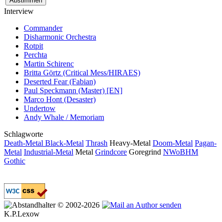
Interview
Commander
Disharmonic Orchestra
Rotpit
Perchta
Martin Schirenc
Britta Görtz (Critical Mess/HIRAES)
Deserted Fear (Fabian)
Paul Speckmann (Master) [EN]
Marco Hont (Desaster)
Undertow
Andy Whale / Memoriam
Schlagworte
Death-Metal
Black-Metal
Thrash
Heavy-Metal
Doom-Metal
Pagan-
Metal
Industrial-Metal
Metal
Grindcore
Goregrind
NWoBHM
Gothic
© 2002-2026
K.P.Lexow