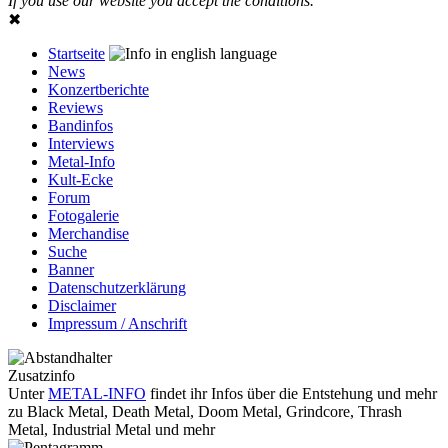
If you use our website you accept the conditions.
✖
Startseite
News
Konzertberichte
Reviews
Bandinfos
Interviews
Metal-Info
Kult-Ecke
Forum
Fotogalerie
Merchandise
Suche
Banner
Datenschutzerklärung
Disclaimer
Impressum / Anschrift
Zusatzinfo
Unter
METAL-INFO
findet ihr Infos über die Entstehung und mehr
zu Black Metal, Death Metal, Doom Metal, Grindcore, Thrash
Metal, Industrial Metal und mehr