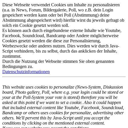
Diese Webseite verwendet Cookies um Inhalte zu personalisieren
(u.a. in News, Forum, Bildergalerie, Poll, wo z.B. dein Login
gespeichert werden kann oder bei Poll (Abstimmung) deine
Abstimmung abgespeichert wird) hierfür wirst du jeweils gefragt ob
solch ein Cookie gesetzt werden soll.
Es können auch durch eingebundene externe Inhalte wie Youtube,
Facebook, Soundcloud, Bandcamp oder Andere möglicherweise
Cookies gesetzt werden die diese zur Personalisierung,
Werbezwecke oder anderes nutzen. Dies werden wir durch Java-
Script verhindern, bis zu selbst, durch das anklicken der Inhalte,
zustimmst.
Durch die Nutzung der Webseite stimmen Sie oben genannten
Bedingungen zu.
Datenschutzinformationen
This website uses cookies to personalize (News-System, Diskussion
board, Photo gallery, Poll, where e.g. your login could be stored or
your at the Poll-System your vote is stored) therefore you will be
asked at this point if we want to set a cookie. Also it could happen
that included external content like Youtube, Facebook, Soundcloud,
Bandcamp or others uses cookies for personalize, advertising other
others. We'll pervent this by Java-Script until you accept the
conditions by clicking on the mentioned external content.