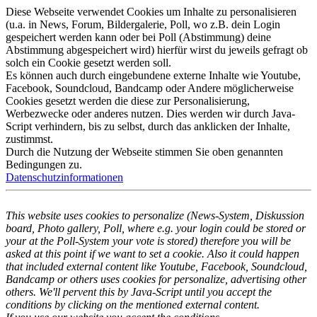
Diese Webseite verwendet Cookies um Inhalte zu personalisieren
(u.a. in News, Forum, Bildergalerie, Poll, wo z.B. dein Login
gespeichert werden kann oder bei Poll (Abstimmung) deine
Abstimmung abgespeichert wird) hierfür wirst du jeweils gefragt ob
solch ein Cookie gesetzt werden soll.
Es können auch durch eingebundene externe Inhalte wie Youtube,
Facebook, Soundcloud, Bandcamp oder Andere möglicherweise
Cookies gesetzt werden die diese zur Personalisierung,
Werbezwecke oder anderes nutzen. Dies werden wir durch Java-
Script verhindern, bis zu selbst, durch das anklicken der Inhalte,
zustimmst.
Durch die Nutzung der Webseite stimmen Sie oben genannten
Bedingungen zu.
Datenschutzinformationen
This website uses cookies to personalize (News-System, Diskussion
board, Photo gallery, Poll, where e.g. your login could be stored or
your at the Poll-System your vote is stored) therefore you will be
asked at this point if we want to set a cookie. Also it could happen
that included external content like Youtube, Facebook, Soundcloud,
Bandcamp or others uses cookies for personalize, advertising other
others. We'll pervent this by Java-Script until you accept the
conditions by clicking on the mentioned external content.