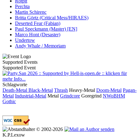
Rotpit
Perchta
Martin Schirenc
Britta Görtz (Critical Mess/HIRAES)
Deserted Fear (Fabian)
Paul Speckmann (Master) [EN]
Marco Hont (Desaster)
Undertow
Andy Whale / Memoriam
Supported Events
Supported Event
Schlagworte
Death-Metal
Black-Metal
Thrash
Heavy-Metal
Doom-Metal
Pagan-
Metal
Industrial-Metal
Metal
Grindcore
Goregrind
NWoBHM
Gothic
© 2002-2026
K.P.Lexow