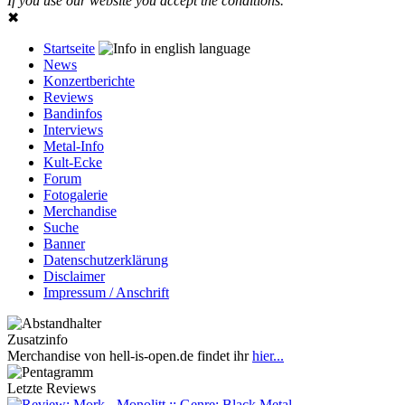
If you use our website you accept the conditions.
✖
Startseite
News
Konzertberichte
Reviews
Bandinfos
Interviews
Metal-Info
Kult-Ecke
Forum
Fotogalerie
Merchandise
Suche
Banner
Datenschutzerklärung
Disclaimer
Impressum / Anschrift
Zusatzinfo
Merchandise von hell-is-open.de findet ihr
hier...
Letzte Reviews