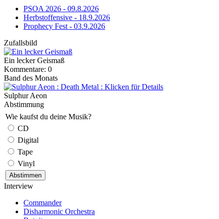
PSOA 2026 - 09.8.2026
Herbstoffensive - 18.9.2026
Prophecy Fest - 03.9.2026
Zufallsbild
Ein lecker Geismaß
Kommentare: 0
Band des Monats
Sulphur Aeon
Abstimmung
Wie kaufst du deine Musik?
CD
Digital
Tape
Vinyl
Interview
Commander
Disharmonic Orchestra