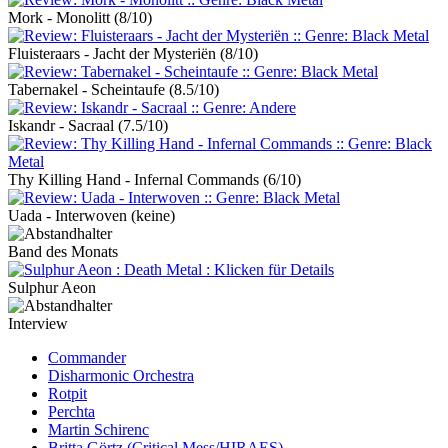
Mork - Monolitt
(8/10)
Fluisteraars - Jacht der Mysteriën
(8/10)
Tabernakel - Scheintaufe
(8.5/10)
Iskandr - Sacraal
(7.5/10)
Thy Killing Hand - Infernal Commands
(6/10)
Uada - Interwoven
(keine)
Band des Monats
Sulphur Aeon
Interview
Commander
Disharmonic Orchestra
Rotpit
Perchta
Martin Schirenc
Britta Görtz (Critical Mess/HIRAES)