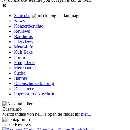
If you use our website you accept the conditions.
✖
Startseite
News
Konzertberichte
Reviews
Bandinfos
Interviews
Metal-Info
Kult-Ecke
Forum
Fotogalerie
Merchandise
Suche
Banner
Datenschutzerklärung
Disclaimer
Impressum / Anschrift
Zusatzinfo
Merchandise von hell-is-open.de findet ihr
hier...
Letzte Reviews