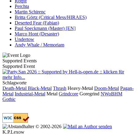
Rotpit
Perchta
Martin Schirenc
Britta Görtz (Critical Mess/HIRAES)
Deserted Fear (Fabian)
Paul Speckmann (Master) [EN]
Marco Hont (Desaster)
Undertow
Andy Whale / Memoriam
Supported Events
Supported Event
Schlagworte
Death-Metal
Black-Metal
Thrash
Heavy-Metal
Doom-Metal
Pagan-
Metal
Industrial-Metal
Metal
Grindcore
Goregrind
NWoBHM
Gothic
© 2002-2026
K.P.Lexow