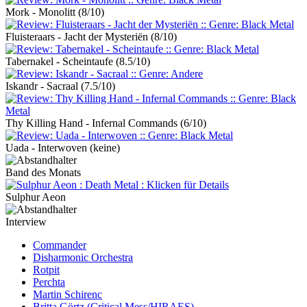
Mork - Monolitt
(8/10)
Fluisteraars - Jacht der Mysteriën
(8/10)
Tabernakel - Scheintaufe
(8.5/10)
Iskandr - Sacraal
(7.5/10)
Thy Killing Hand - Infernal Commands
(6/10)
Uada - Interwoven
(keine)
Band des Monats
Sulphur Aeon
Interview
Commander
Disharmonic Orchestra
Rotpit
Perchta
Martin Schirenc
Britta Görtz (Critical Mess/HIRAES)