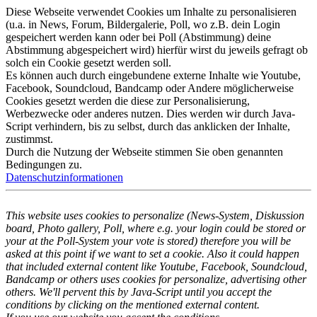
Diese Webseite verwendet Cookies um Inhalte zu personalisieren
(u.a. in News, Forum, Bildergalerie, Poll, wo z.B. dein Login
gespeichert werden kann oder bei Poll (Abstimmung) deine
Abstimmung abgespeichert wird) hierfür wirst du jeweils gefragt ob
solch ein Cookie gesetzt werden soll.
Es können auch durch eingebundene externe Inhalte wie Youtube,
Facebook, Soundcloud, Bandcamp oder Andere möglicherweise
Cookies gesetzt werden die diese zur Personalisierung,
Werbezwecke oder anderes nutzen. Dies werden wir durch Java-
Script verhindern, bis zu selbst, durch das anklicken der Inhalte,
zustimmst.
Durch die Nutzung der Webseite stimmen Sie oben genannten
Bedingungen zu.
Datenschutzinformationen
This website uses cookies to personalize (News-System, Diskussion
board, Photo gallery, Poll, where e.g. your login could be stored or
your at the Poll-System your vote is stored) therefore you will be
asked at this point if we want to set a cookie. Also it could happen
that included external content like Youtube, Facebook, Soundcloud,
Bandcamp or others uses cookies for personalize, advertising other
others. We'll pervent this by Java-Script until you accept the
conditions by clicking on the mentioned external content.