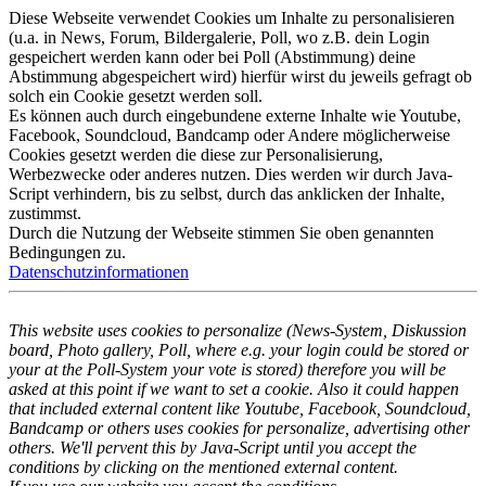
Diese Webseite verwendet Cookies um Inhalte zu personalisieren
(u.a. in News, Forum, Bildergalerie, Poll, wo z.B. dein Login
gespeichert werden kann oder bei Poll (Abstimmung) deine
Abstimmung abgespeichert wird) hierfür wirst du jeweils gefragt ob
solch ein Cookie gesetzt werden soll.
Es können auch durch eingebundene externe Inhalte wie Youtube,
Facebook, Soundcloud, Bandcamp oder Andere möglicherweise
Cookies gesetzt werden die diese zur Personalisierung,
Werbezwecke oder anderes nutzen. Dies werden wir durch Java-
Script verhindern, bis zu selbst, durch das anklicken der Inhalte,
zustimmst.
Durch die Nutzung der Webseite stimmen Sie oben genannten
Bedingungen zu.
Datenschutzinformationen
This website uses cookies to personalize (News-System, Diskussion
board, Photo gallery, Poll, where e.g. your login could be stored or
your at the Poll-System your vote is stored) therefore you will be
asked at this point if we want to set a cookie. Also it could happen
that included external content like Youtube, Facebook, Soundcloud,
Bandcamp or others uses cookies for personalize, advertising other
others. We'll pervent this by Java-Script until you accept the
conditions by clicking on the mentioned external content.