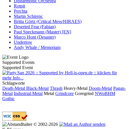
Disharmonic Orchestra
Rotpit
Perchta
Martin Schirenc
Britta Görtz (Critical Mess/HIRAES)
Deserted Fear (Fabian)
Paul Speckmann (Master) [EN]
Marco Hont (Desaster)
Undertow
Andy Whale / Memoriam
Supported Events
Supported Event
Schlagworte
Death-Metal
Black-Metal
Thrash
Heavy-Metal
Doom-Metal
Pagan-
Metal
Industrial-Metal
Metal
Grindcore
Goregrind
NWoBHM
Gothic
© 2002-2026