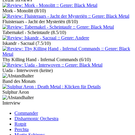
Mork - Monolitt
(8/10)
Fluisteraars - Jacht der Mysteriën
(8/10)
Tabernakel - Scheintaufe
(8.5/10)
Iskandr - Sacraal
(7.5/10)
Thy Killing Hand - Infernal Commands
(6/10)
Uada - Interwoven
(keine)
Band des Monats
Sulphur Aeon
Interview
Commander
Disharmonic Orchestra
Rotpit
Perchta
Martin Schirenc