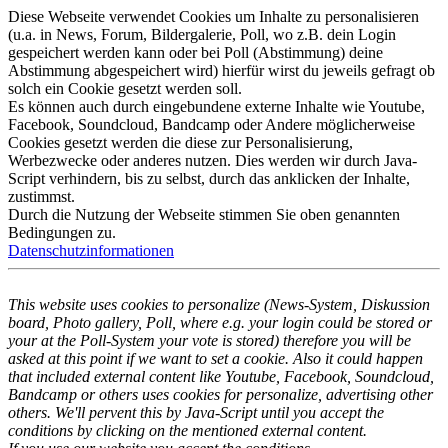
Diese Webseite verwendet Cookies um Inhalte zu personalisieren
(u.a. in News, Forum, Bildergalerie, Poll, wo z.B. dein Login
gespeichert werden kann oder bei Poll (Abstimmung) deine
Abstimmung abgespeichert wird) hierfür wirst du jeweils gefragt ob
solch ein Cookie gesetzt werden soll.
Es können auch durch eingebundene externe Inhalte wie Youtube,
Facebook, Soundcloud, Bandcamp oder Andere möglicherweise
Cookies gesetzt werden die diese zur Personalisierung,
Werbezwecke oder anderes nutzen. Dies werden wir durch Java-
Script verhindern, bis zu selbst, durch das anklicken der Inhalte,
zustimmst.
Durch die Nutzung der Webseite stimmen Sie oben genannten
Bedingungen zu.
Datenschutzinformationen
This website uses cookies to personalize (News-System, Diskussion
board, Photo gallery, Poll, where e.g. your login could be stored or
your at the Poll-System your vote is stored) therefore you will be
asked at this point if we want to set a cookie. Also it could happen
that included external content like Youtube, Facebook, Soundcloud,
Bandcamp or others uses cookies for personalize, advertising other
others. We'll pervent this by Java-Script until you accept the
conditions by clicking on the mentioned external content.