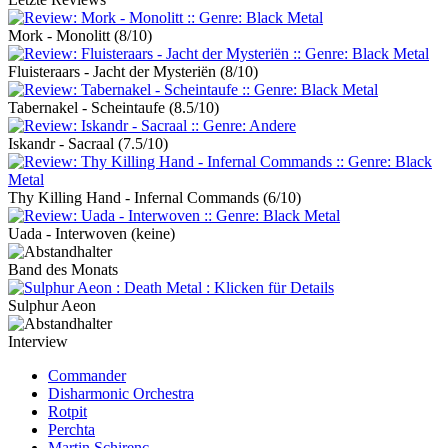
Mork - Monolitt
(8/10)
Fluisteraars - Jacht der Mysteriën
(8/10)
Tabernakel - Scheintaufe
(8.5/10)
Iskandr - Sacraal
(7.5/10)
Thy Killing Hand - Infernal Commands
(6/10)
Uada - Interwoven
(keine)
Band des Monats
Sulphur Aeon
Interview
Commander
Disharmonic Orchestra
Rotpit
Perchta
Martin Schirenc