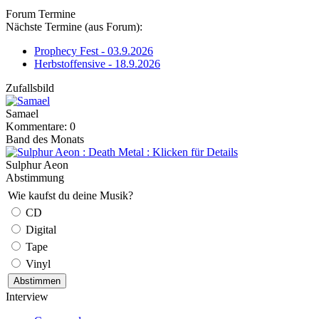
Forum Termine
Nächste Termine (aus Forum):
Prophecy Fest - 03.9.2026
Herbstoffensive - 18.9.2026
Zufallsbild
Samael
Kommentare: 0
Band des Monats
Sulphur Aeon
Abstimmung
Wie kaufst du deine Musik?
CD
Digital
Tape
Vinyl
Interview