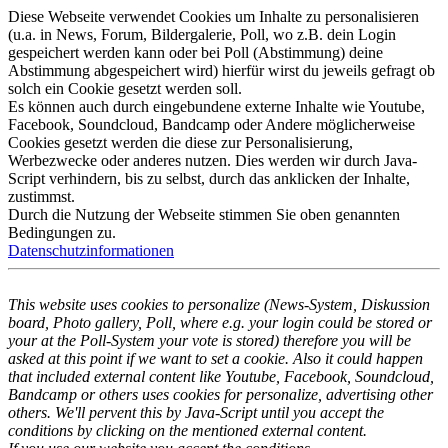
Diese Webseite verwendet Cookies um Inhalte zu personalisieren
(u.a. in News, Forum, Bildergalerie, Poll, wo z.B. dein Login
gespeichert werden kann oder bei Poll (Abstimmung) deine
Abstimmung abgespeichert wird) hierfür wirst du jeweils gefragt ob
solch ein Cookie gesetzt werden soll.
Es können auch durch eingebundene externe Inhalte wie Youtube,
Facebook, Soundcloud, Bandcamp oder Andere möglicherweise
Cookies gesetzt werden die diese zur Personalisierung,
Werbezwecke oder anderes nutzen. Dies werden wir durch Java-
Script verhindern, bis zu selbst, durch das anklicken der Inhalte,
zustimmst.
Durch die Nutzung der Webseite stimmen Sie oben genannten
Bedingungen zu.
Datenschutzinformationen
This website uses cookies to personalize (News-System, Diskussion
board, Photo gallery, Poll, where e.g. your login could be stored or
your at the Poll-System your vote is stored) therefore you will be
asked at this point if we want to set a cookie. Also it could happen
that included external content like Youtube, Facebook, Soundcloud,
Bandcamp or others uses cookies for personalize, advertising other
others. We'll pervent this by Java-Script until you accept the
conditions by clicking on the mentioned external content.