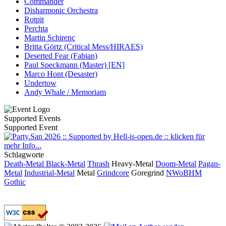
Commander
Disharmonic Orchestra
Rotpit
Perchta
Martin Schirenc
Britta Görtz (Critical Mess/HIRAES)
Deserted Fear (Fabian)
Paul Speckmann (Master) [EN]
Marco Hont (Desaster)
Undertow
Andy Whale / Memoriam
Supported Events
Supported Event
Schlagworte
Death-Metal
Black-Metal
Thrash
Heavy-Metal
Doom-Metal
Pagan-
Metal
Industrial-Metal
Metal
Grindcore
Goregrind
NWoBHM
Gothic