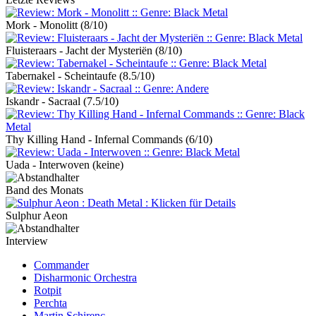
Mork - Monolitt
(8/10)
Fluisteraars - Jacht der Mysteriën
(8/10)
Tabernakel - Scheintaufe
(8.5/10)
Iskandr - Sacraal
(7.5/10)
Thy Killing Hand - Infernal Commands
(6/10)
Uada - Interwoven
(keine)
Band des Monats
Sulphur Aeon
Interview
Commander
Disharmonic Orchestra
Rotpit
Perchta
Martin Schirenc