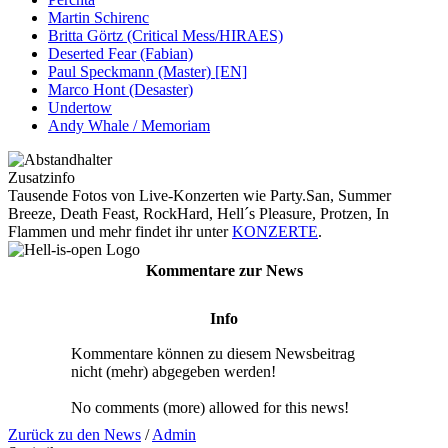
Martin Schirenc
Britta Görtz (Critical Mess/HIRAES)
Deserted Fear (Fabian)
Paul Speckmann (Master) [EN]
Marco Hont (Desaster)
Undertow
Andy Whale / Memoriam
Zusatzinfo
Tausende Fotos von Live-Konzerten wie Party.San, Summer
Breeze, Death Feast, RockHard, Hell´s Pleasure, Protzen, In
Flammen und mehr findet ihr unter
KONZERTE
.
Kommentare zur News
Info
Kommentare können zu diesem Newsbeitrag
nicht (mehr) abgegeben werden!
No comments (more) allowed for this news!
Zurück zu den News
/
Admin