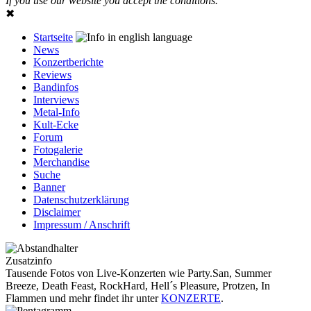
If you use our website you accept the conditions.
✖
Startseite
News
Konzertberichte
Reviews
Bandinfos
Interviews
Metal-Info
Kult-Ecke
Forum
Fotogalerie
Merchandise
Suche
Banner
Datenschutzerklärung
Disclaimer
Impressum / Anschrift
Zusatzinfo
Tausende Fotos von Live-Konzerten wie Party.San, Summer
Breeze, Death Feast, RockHard, Hell´s Pleasure, Protzen, In
Flammen und mehr findet ihr unter
KONZERTE
.