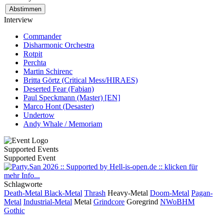
Interview
Commander
Disharmonic Orchestra
Rotpit
Perchta
Martin Schirenc
Britta Görtz (Critical Mess/HIRAES)
Deserted Fear (Fabian)
Paul Speckmann (Master) [EN]
Marco Hont (Desaster)
Undertow
Andy Whale / Memoriam
Supported Events
Supported Event
Schlagworte
Death-Metal
Black-Metal
Thrash
Heavy-Metal
Doom-Metal
Pagan-
Metal
Industrial-Metal
Metal
Grindcore
Goregrind
NWoBHM
Gothic