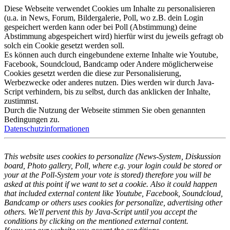
Diese Webseite verwendet Cookies um Inhalte zu personalisieren
(u.a. in News, Forum, Bildergalerie, Poll, wo z.B. dein Login
gespeichert werden kann oder bei Poll (Abstimmung) deine
Abstimmung abgespeichert wird) hierfür wirst du jeweils gefragt ob
solch ein Cookie gesetzt werden soll.
Es können auch durch eingebundene externe Inhalte wie Youtube,
Facebook, Soundcloud, Bandcamp oder Andere möglicherweise
Cookies gesetzt werden die diese zur Personalisierung,
Werbezwecke oder anderes nutzen. Dies werden wir durch Java-
Script verhindern, bis zu selbst, durch das anklicken der Inhalte,
zustimmst.
Durch die Nutzung der Webseite stimmen Sie oben genannten
Bedingungen zu.
Datenschutzinformationen
This website uses cookies to personalize (News-System, Diskussion
board, Photo gallery, Poll, where e.g. your login could be stored or
your at the Poll-System your vote is stored) therefore you will be
asked at this point if we want to set a cookie. Also it could happen
that included external content like Youtube, Facebook, Soundcloud,
Bandcamp or others uses cookies for personalize, advertising other
others. We'll pervent this by Java-Script until you accept the
conditions by clicking on the mentioned external content.