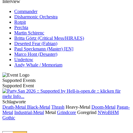
Interview
Commander
Disharmonic Orchestra
Rotpit
Perchta
Martin Schirenc
Britta Görtz (Critical Mess/HIRAES)
Deserted Fear (Fabian)
Paul Speckmann (Master) [EN]
Marco Hont (Desaster)
Undertow
Andy Whale / Memoriam
Supported Events
Supported Event
Schlagworte
Death-Metal
Black-Metal
Thrash
Heavy-Metal
Doom-Metal
Pagan-
Metal
Industrial-Metal
Metal
Grindcore
Goregrind
NWoBHM
Gothic