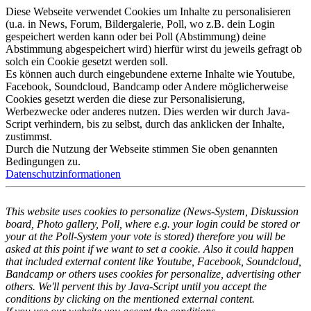
Diese Webseite verwendet Cookies um Inhalte zu personalisieren
(u.a. in News, Forum, Bildergalerie, Poll, wo z.B. dein Login
gespeichert werden kann oder bei Poll (Abstimmung) deine
Abstimmung abgespeichert wird) hierfür wirst du jeweils gefragt ob
solch ein Cookie gesetzt werden soll.
Es können auch durch eingebundene externe Inhalte wie Youtube,
Facebook, Soundcloud, Bandcamp oder Andere möglicherweise
Cookies gesetzt werden die diese zur Personalisierung,
Werbezwecke oder anderes nutzen. Dies werden wir durch Java-
Script verhindern, bis zu selbst, durch das anklicken der Inhalte,
zustimmst.
Durch die Nutzung der Webseite stimmen Sie oben genannten
Bedingungen zu.
Datenschutzinformationen
This website uses cookies to personalize (News-System, Diskussion
board, Photo gallery, Poll, where e.g. your login could be stored or
your at the Poll-System your vote is stored) therefore you will be
asked at this point if we want to set a cookie. Also it could happen
that included external content like Youtube, Facebook, Soundcloud,
Bandcamp or others uses cookies for personalize, advertising other
others. We'll pervent this by Java-Script until you accept the
conditions by clicking on the mentioned external content.