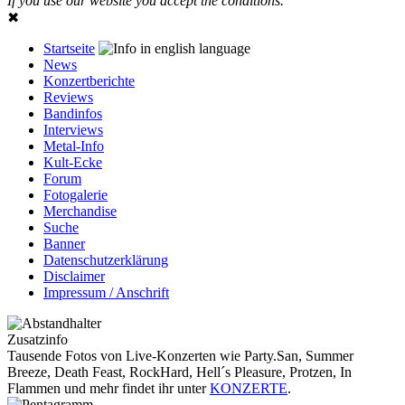
If you use our website you accept the conditions.
✖
Startseite
News
Konzertberichte
Reviews
Bandinfos
Interviews
Metal-Info
Kult-Ecke
Forum
Fotogalerie
Merchandise
Suche
Banner
Datenschutzerklärung
Disclaimer
Impressum / Anschrift
Zusatzinfo
Tausende Fotos von Live-Konzerten wie Party.San, Summer
Breeze, Death Feast, RockHard, Hell´s Pleasure, Protzen, In
Flammen und mehr findet ihr unter
KONZERTE
.