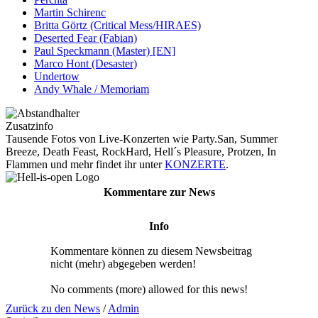
Martin Schirenc
Britta Görtz (Critical Mess/HIRAES)
Deserted Fear (Fabian)
Paul Speckmann (Master) [EN]
Marco Hont (Desaster)
Undertow
Andy Whale / Memoriam
Zusatzinfo
Tausende Fotos von Live-Konzerten wie Party.San, Summer
Breeze, Death Feast, RockHard, Hell´s Pleasure, Protzen, In
Flammen und mehr findet ihr unter
KONZERTE
.
Kommentare zur News
Info
Kommentare können zu diesem Newsbeitrag
nicht (mehr) abgegeben werden!
No comments (more) allowed for this news!
Zurück zu den News
/
Admin