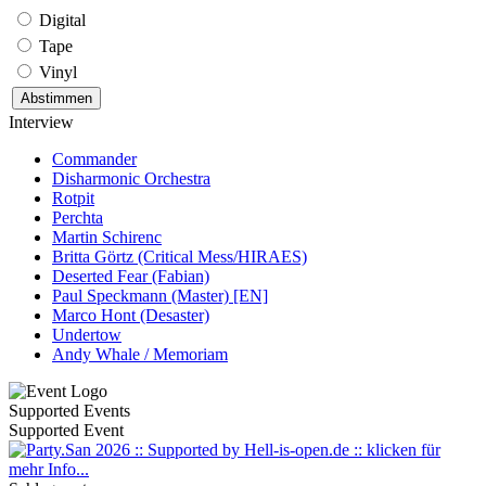
Digital
Tape
Vinyl
Interview
Commander
Disharmonic Orchestra
Rotpit
Perchta
Martin Schirenc
Britta Görtz (Critical Mess/HIRAES)
Deserted Fear (Fabian)
Paul Speckmann (Master) [EN]
Marco Hont (Desaster)
Undertow
Andy Whale / Memoriam
Supported Events
Supported Event