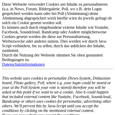
Diese Webseite verwendet Cookies um Inhalte zu personalisieren
(u.a. in News, Forum, Bildergalerie, Poll, wo z.B. dein Login
gespeichert werden kann oder bei Poll (Abstimmung) deine
Abstimmung abgespeichert wird) hierfür wirst du jeweils gefragt ob
solch ein Cookie gesetzt werden soll.
Es können auch durch eingebundene externe Inhalte wie Youtube,
Facebook, Soundcloud, Bandcamp oder Andere möglicherweise
Cookies gesetzt werden die diese zur Personalisierung,
Werbezwecke oder anderes nutzen. Dies werden wir durch Java-
Script verhindern, bis zu selbst, durch das anklicken der Inhalte,
zustimmst.
Durch die Nutzung der Webseite stimmen Sie oben genannten
Bedingungen zu.
Datenschutzinformationen
This website uses cookies to personalize (News-System, Diskussion
board, Photo gallery, Poll, where e.g. your login could be stored or
your at the Poll-System your vote is stored) therefore you will be
asked at this point if we want to set a cookie. Also it could happen
that included external content like Youtube, Facebook, Soundcloud,
Bandcamp or others uses cookies for personalize, advertising other
others. We'll pervent this by Java-Script until you accept the
conditions by clicking on the mentioned external content.