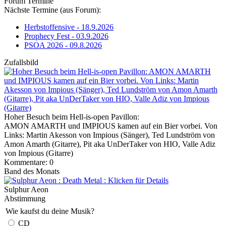
Forum Termine
Nächste Termine (aus Forum):
Herbstoffensive - 18.9.2026
Prophecy Fest - 03.9.2026
PSOA 2026 - 09.8.2026
Zufallsbild
Hoher Besuch beim Hell-is-open Pavillon:
AMON AMARTH und IMPIOUS kamen auf ein Bier vorbei. Von
Links: Martin Akesson von Impious (Sänger), Ted Lundström von
Amon Amarth (Gitarre), Pit aka UnDerTaker von HIO, Valle Adiz
von Impious (Gitarre)
Kommentare: 0
Band des Monats
Sulphur Aeon
Abstimmung
Wie kaufst du deine Musik?
CD