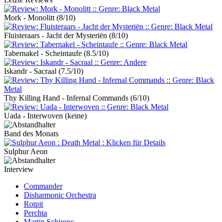
Mork - Monolitt
(8/10)
Fluisteraars - Jacht der Mysteriën
(8/10)
Tabernakel - Scheintaufe
(8.5/10)
Iskandr - Sacraal
(7.5/10)
Thy Killing Hand - Infernal Commands
(6/10)
Uada - Interwoven
(keine)
Band des Monats
Sulphur Aeon
Interview
Commander
Disharmonic Orchestra
Rotpit
Perchta
Martin Schirenc