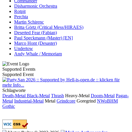
Commander
Disharmonic Orchestra
Rotpit
Perchta
Martin Schirenc
Britta Görtz (Critical Mess/HIRAES)
Deserted Fear (Fabian)
Paul Speckmann (Master) [EN]
Marco Hont (Desaster)
Undertow
Andy Whale / Memoriam
Supported Events
Supported Event
Schlagworte
Death-Metal
Black-Metal
Thrash
Heavy-Metal
Doom-Metal
Pagan-
Metal
Industrial-Metal
Metal
Grindcore
Goregrind
NWoBHM
Gothic