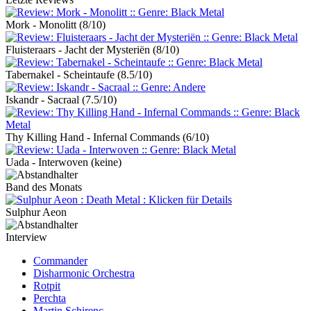
Mork - Monolitt
(8/10)
Fluisteraars - Jacht der Mysteriën
(8/10)
Tabernakel - Scheintaufe
(8.5/10)
Iskandr - Sacraal
(7.5/10)
Thy Killing Hand - Infernal Commands
(6/10)
Uada - Interwoven
(keine)
Band des Monats
Sulphur Aeon
Interview
Commander
Disharmonic Orchestra
Rotpit
Perchta
Martin Schirenc