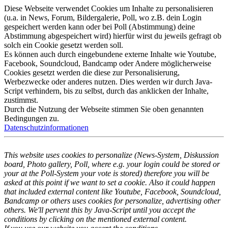
Diese Webseite verwendet Cookies um Inhalte zu personalisieren
(u.a. in News, Forum, Bildergalerie, Poll, wo z.B. dein Login
gespeichert werden kann oder bei Poll (Abstimmung) deine
Abstimmung abgespeichert wird) hierfür wirst du jeweils gefragt ob
solch ein Cookie gesetzt werden soll.
Es können auch durch eingebundene externe Inhalte wie Youtube,
Facebook, Soundcloud, Bandcamp oder Andere möglicherweise
Cookies gesetzt werden die diese zur Personalisierung,
Werbezwecke oder anderes nutzen. Dies werden wir durch Java-
Script verhindern, bis zu selbst, durch das anklicken der Inhalte,
zustimmst.
Durch die Nutzung der Webseite stimmen Sie oben genannten
Bedingungen zu.
Datenschutzinformationen
This website uses cookies to personalize (News-System, Diskussion
board, Photo gallery, Poll, where e.g. your login could be stored or
your at the Poll-System your vote is stored) therefore you will be
asked at this point if we want to set a cookie. Also it could happen
that included external content like Youtube, Facebook, Soundcloud,
Bandcamp or others uses cookies for personalize, advertising other
others. We'll pervent this by Java-Script until you accept the
conditions by clicking on the mentioned external content.