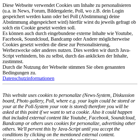
Diese Webseite verwendet Cookies um Inhalte zu personalisieren
(u.a. in News, Forum, Bildergalerie, Poll, wo z.B. dein Login
gespeichert werden kann oder bei Poll (Abstimmung) deine
Abstimmung abgespeichert wird) hierfür wirst du jeweils gefragt ob
solch ein Cookie gesetzt werden soll.
Es können auch durch eingebundene externe Inhalte wie Youtube,
Facebook, Soundcloud, Bandcamp oder Andere möglicherweise
Cookies gesetzt werden die diese zur Personalisierung,
Werbezwecke oder anderes nutzen. Dies werden wir durch Java-
Script verhindern, bis zu selbst, durch das anklicken der Inhalte,
zustimmst.
Durch die Nutzung der Webseite stimmen Sie oben genannten
Bedingungen zu.
Datenschutzinformationen
This website uses cookies to personalize (News-System, Diskussion
board, Photo gallery, Poll, where e.g. your login could be stored or
your at the Poll-System your vote is stored) therefore you will be
asked at this point if we want to set a cookie. Also it could happen
that included external content like Youtube, Facebook, Soundcloud,
Bandcamp or others uses cookies for personalize, advertising other
others. We'll pervent this by Java-Script until you accept the
conditions by clicking on the mentioned external content.