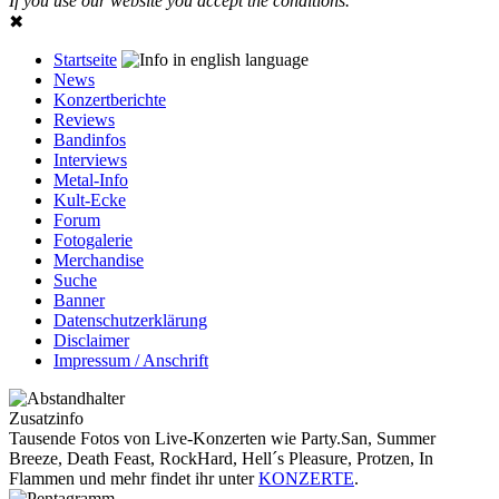
If you use our website you accept the conditions.
✖
Startseite
News
Konzertberichte
Reviews
Bandinfos
Interviews
Metal-Info
Kult-Ecke
Forum
Fotogalerie
Merchandise
Suche
Banner
Datenschutzerklärung
Disclaimer
Impressum / Anschrift
Zusatzinfo
Tausende Fotos von Live-Konzerten wie Party.San, Summer
Breeze, Death Feast, RockHard, Hell´s Pleasure, Protzen, In
Flammen und mehr findet ihr unter
KONZERTE
.