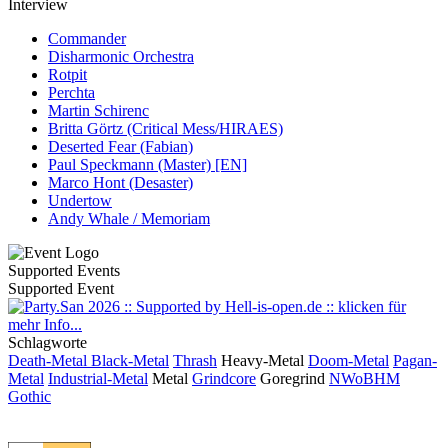
Interview
Commander
Disharmonic Orchestra
Rotpit
Perchta
Martin Schirenc
Britta Görtz (Critical Mess/HIRAES)
Deserted Fear (Fabian)
Paul Speckmann (Master) [EN]
Marco Hont (Desaster)
Undertow
Andy Whale / Memoriam
Supported Events
Supported Event
Schlagworte
Death-Metal
Black-Metal
Thrash
Heavy-Metal
Doom-Metal
Pagan-
Metal
Industrial-Metal
Metal
Grindcore
Goregrind
NWoBHM
Gothic