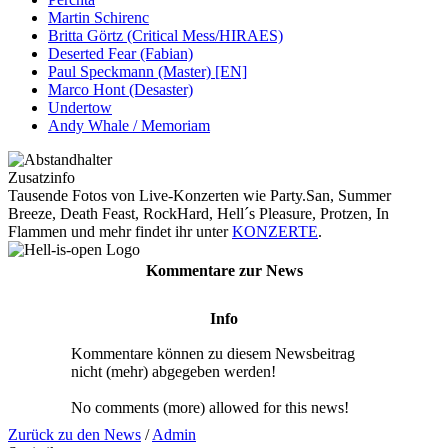
Martin Schirenc
Britta Görtz (Critical Mess/HIRAES)
Deserted Fear (Fabian)
Paul Speckmann (Master) [EN]
Marco Hont (Desaster)
Undertow
Andy Whale / Memoriam
Zusatzinfo
Tausende Fotos von Live-Konzerten wie Party.San, Summer
Breeze, Death Feast, RockHard, Hell´s Pleasure, Protzen, In
Flammen und mehr findet ihr unter
KONZERTE
.
Kommentare zur News
Info
Kommentare können zu diesem Newsbeitrag
nicht (mehr) abgegeben werden!
No comments (more) allowed for this news!
Zurück zu den News
/
Admin