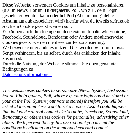
Diese Webseite verwendet Cookies um Inhalte zu personalisieren
(u.a. in News, Forum, Bildergalerie, Poll, wo z.B. dein Login
gespeichert werden kann oder bei Poll (Abstimmung) deine
Abstimmung abgespeichert wird) hierfür wirst du jeweils gefragt ob
solch ein Cookie gesetzt werden soll.
Es können auch durch eingebundene externe Inhalte wie Youtube,
Facebook, Soundcloud, Bandcamp oder Andere möglicherweise
Cookies gesetzt werden die diese zur Personalisierung,
Werbezwecke oder anderes nutzen. Dies werden wir durch Java-
Script verhindern, bis zu selbst, durch das anklicken der Inhalte,
zustimmst.
Durch die Nutzung der Webseite stimmen Sie oben genannten
Bedingungen zu.
Datenschutzinformationen
This website uses cookies to personalize (News-System, Diskussion
board, Photo gallery, Poll, where e.g. your login could be stored or
your at the Poll-System your vote is stored) therefore you will be
asked at this point if we want to set a cookie. Also it could happen
that included external content like Youtube, Facebook, Soundcloud,
Bandcamp or others uses cookies for personalize, advertising other
others. We'll pervent this by Java-Script until you accept the
conditions by clicking on the mentioned external content.