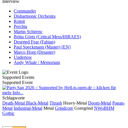
Interview
Commander
Disharmonic Orchestra
Rotpit
Perchta
Martin Schirenc
Britta Görtz (Critical Mess/HIRAES)
Deserted Fear (Fabian)
Paul Speckmann (Master) [EN]
Marco Hont (Desaster)
Undertow
Andy Whale / Memoriam
Supported Events
Supported Event
Schlagworte
Death-Metal
Black-Metal
Thrash
Heavy-Metal
Doom-Metal
Pagan-
Metal
Industrial-Metal
Metal
Grindcore
Goregrind
NWoBHM
Gothic