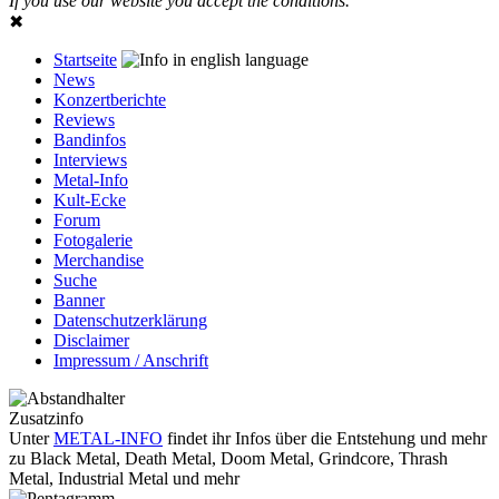
If you use our website you accept the conditions.
✖
Startseite
News
Konzertberichte
Reviews
Bandinfos
Interviews
Metal-Info
Kult-Ecke
Forum
Fotogalerie
Merchandise
Suche
Banner
Datenschutzerklärung
Disclaimer
Impressum / Anschrift
Zusatzinfo
Unter
METAL-INFO
findet ihr Infos über die Entstehung und mehr
zu Black Metal, Death Metal, Doom Metal, Grindcore, Thrash
Metal, Industrial Metal und mehr