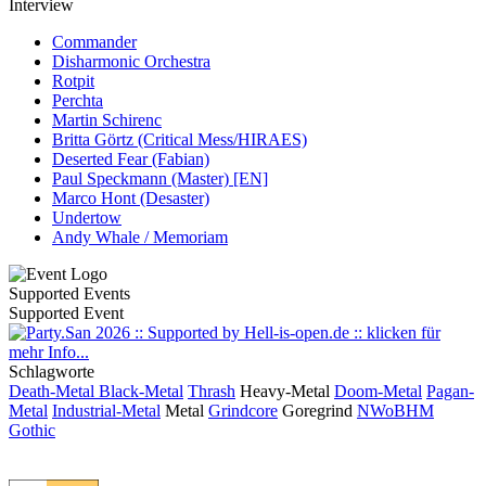
Interview
Commander
Disharmonic Orchestra
Rotpit
Perchta
Martin Schirenc
Britta Görtz (Critical Mess/HIRAES)
Deserted Fear (Fabian)
Paul Speckmann (Master) [EN]
Marco Hont (Desaster)
Undertow
Andy Whale / Memoriam
Supported Events
Supported Event
Schlagworte
Death-Metal
Black-Metal
Thrash
Heavy-Metal
Doom-Metal
Pagan-
Metal
Industrial-Metal
Metal
Grindcore
Goregrind
NWoBHM
Gothic