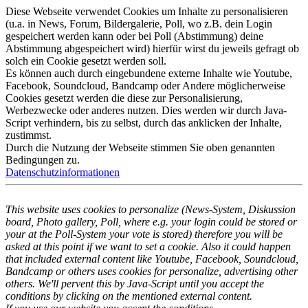
Diese Webseite verwendet Cookies um Inhalte zu personalisieren
(u.a. in News, Forum, Bildergalerie, Poll, wo z.B. dein Login
gespeichert werden kann oder bei Poll (Abstimmung) deine
Abstimmung abgespeichert wird) hierfür wirst du jeweils gefragt ob
solch ein Cookie gesetzt werden soll.
Es können auch durch eingebundene externe Inhalte wie Youtube,
Facebook, Soundcloud, Bandcamp oder Andere möglicherweise
Cookies gesetzt werden die diese zur Personalisierung,
Werbezwecke oder anderes nutzen. Dies werden wir durch Java-
Script verhindern, bis zu selbst, durch das anklicken der Inhalte,
zustimmst.
Durch die Nutzung der Webseite stimmen Sie oben genannten
Bedingungen zu.
Datenschutzinformationen
This website uses cookies to personalize (News-System, Diskussion
board, Photo gallery, Poll, where e.g. your login could be stored or
your at the Poll-System your vote is stored) therefore you will be
asked at this point if we want to set a cookie. Also it could happen
that included external content like Youtube, Facebook, Soundcloud,
Bandcamp or others uses cookies for personalize, advertising other
others. We'll pervent this by Java-Script until you accept the
conditions by clicking on the mentioned external content.