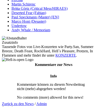
Martin Schirenc
Britta Görtz (Critical Mess/HIRAES)
Deserted Fear (Fabian)
Paul Speckmann (Master) [EN]
Marco Hont (Desaster)
Undertow
Andy Whale / Memoriam
Zusatzinfo
Tausende Fotos von Live-Konzerten wie Party.San, Summer
Breeze, Death Feast, RockHard, Hell´s Pleasure, Protzen, In
Flammen und mehr findet ihr unter
KONZERTE
.
Kommentare zur News
Info
Kommentare können zu diesem Newsbeitrag
nicht (mehr) abgegeben werden!
No comments (more) allowed for this news!
Zurück zu den News
/
Admin