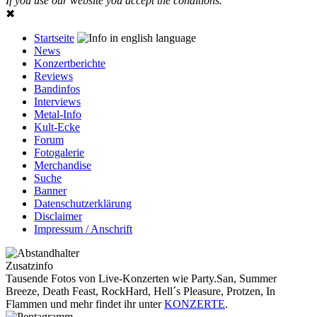
If you use our website you accept the conditions.
✖
Startseite
News
Konzertberichte
Reviews
Bandinfos
Interviews
Metal-Info
Kult-Ecke
Forum
Fotogalerie
Merchandise
Suche
Banner
Datenschutzerklärung
Disclaimer
Impressum / Anschrift
Zusatzinfo
Tausende Fotos von Live-Konzerten wie Party.San, Summer
Breeze, Death Feast, RockHard, Hell´s Pleasure, Protzen, In
Flammen und mehr findet ihr unter
KONZERTE
.