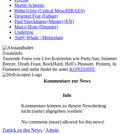
Martin Schirenc
Britta Görtz (Critical Mess/HIRAES)
Deserted Fear (Fabian)
Paul Speckmann (Master) [EN]
Marco Hont (Desaster)
Undertow
Andy Whale / Memoriam
Zusatzinfo
Tausende Fotos von Live-Konzerten wie Party.San, Summer
Breeze, Death Feast, RockHard, Hell´s Pleasure, Protzen, In
Flammen und mehr findet ihr unter
KONZERTE
.
Kommentare zur News
Info
Kommentare können zu diesem Newsbeitrag
nicht (mehr) abgegeben werden!
No comments (more) allowed for this news!
Zurück zu den News
/
Admin