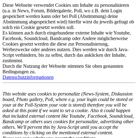
Diese Webseite verwendet Cookies um Inhalte zu personalisieren
(u.a. in News, Forum, Bildergalerie, Poll, wo z.B. dein Login
gespeichert werden kann oder bei Poll (Abstimmung) deine
Abstimmung abgespeichert wird) hierfür wirst du jeweils gefragt ob
solch ein Cookie gesetzt werden soll.
Es können auch durch eingebundene externe Inhalte wie Youtube,
Facebook, Soundcloud, Bandcamp oder Andere möglicherweise
Cookies gesetzt werden die diese zur Personalisierung,
Werbezwecke oder anderes nutzen. Dies werden wir durch Java-
Script verhindern, bis zu selbst, durch das anklicken der Inhalte,
zustimmst.
Durch die Nutzung der Webseite stimmen Sie oben genannten
Bedingungen zu.
Datenschutzinformationen
This website uses cookies to personalize (News-System, Diskussion
board, Photo gallery, Poll, where e.g. your login could be stored or
your at the Poll-System your vote is stored) therefore you will be
asked at this point if we want to set a cookie. Also it could happen
that included external content like Youtube, Facebook, Soundcloud,
Bandcamp or others uses cookies for personalize, advertising other
others. We'll pervent this by Java-Script until you accept the
conditions by clicking on the mentioned external content.