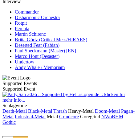
Interview
Commander
Disharmonic Orchestra
Rotpit
Perchta
Martin Schirenc
Britta Görtz (Critical Mess/HIRAES)
Deserted Fear (Fabian)
Paul Speckmann (Master) [EN]
Marco Hont (Desaster)
Undertow
Andy Whale / Memoriam
Supported Events
Supported Event
Schlagworte
Death-Metal
Black-Metal
Thrash
Heavy-Metal
Doom-Metal
Pagan-
Metal
Industrial-Metal
Metal
Grindcore
Goregrind
NWoBHM
Gothic