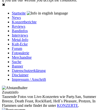
If you use our website you accept the conditions.
✖
Startseite
News
Konzertberichte
Reviews
Bandinfos
Interviews
Metal-Info
Kult-Ecke
Forum
Fotogalerie
Merchandise
Suche
Banner
Datenschutzerklärung
Disclaimer
Impressum / Anschrift
Zusatzinfo
Tausende Fotos von Live-Konzerten wie Party.San, Summer
Breeze, Death Feast, RockHard, Hell´s Pleasure, Protzen, In
Flammen und mehr findet ihr unter
KONZERTE
.