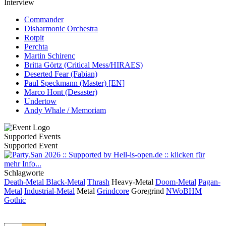
Interview
Commander
Disharmonic Orchestra
Rotpit
Perchta
Martin Schirenc
Britta Görtz (Critical Mess/HIRAES)
Deserted Fear (Fabian)
Paul Speckmann (Master) [EN]
Marco Hont (Desaster)
Undertow
Andy Whale / Memoriam
Supported Events
Supported Event
Schlagworte
Death-Metal
Black-Metal
Thrash
Heavy-Metal
Doom-Metal
Pagan-
Metal
Industrial-Metal
Metal
Grindcore
Goregrind
NWoBHM
Gothic