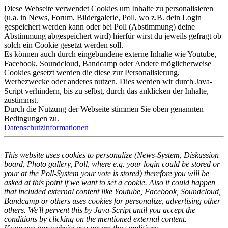
Diese Webseite verwendet Cookies um Inhalte zu personalisieren
(u.a. in News, Forum, Bildergalerie, Poll, wo z.B. dein Login
gespeichert werden kann oder bei Poll (Abstimmung) deine
Abstimmung abgespeichert wird) hierfür wirst du jeweils gefragt ob
solch ein Cookie gesetzt werden soll.
Es können auch durch eingebundene externe Inhalte wie Youtube,
Facebook, Soundcloud, Bandcamp oder Andere möglicherweise
Cookies gesetzt werden die diese zur Personalisierung,
Werbezwecke oder anderes nutzen. Dies werden wir durch Java-
Script verhindern, bis zu selbst, durch das anklicken der Inhalte,
zustimmst.
Durch die Nutzung der Webseite stimmen Sie oben genannten
Bedingungen zu.
Datenschutzinformationen
This website uses cookies to personalize (News-System, Diskussion
board, Photo gallery, Poll, where e.g. your login could be stored or
your at the Poll-System your vote is stored) therefore you will be
asked at this point if we want to set a cookie. Also it could happen
that included external content like Youtube, Facebook, Soundcloud,
Bandcamp or others uses cookies for personalize, advertising other
others. We'll pervent this by Java-Script until you accept the
conditions by clicking on the mentioned external content.