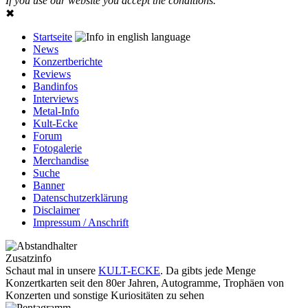
If you use our website you accept the conditions.
✖
Startseite
News
Konzertberichte
Reviews
Bandinfos
Interviews
Metal-Info
Kult-Ecke
Forum
Fotogalerie
Merchandise
Suche
Banner
Datenschutzerklärung
Disclaimer
Impressum / Anschrift
Zusatzinfo
Schaut mal in unsere
KULT-ECKE
. Da gibts jede Menge
Konzertkarten seit den 80er Jahren, Autogramme, Trophäen von
Konzerten und sonstige Kuriositäten zu sehen