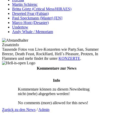
Martin Schirenc
Britta Görtz (Critical Mess/HIRAES)
Deserted Fear (Fabian)
Paul Speckmann (Master) [EN]
Marco Hont (Desaster)
Undertow
Andy Whale / Memoriam
Zusatzinfo
Tausende Fotos von Live-Konzerten wie Party.San, Summer
Breeze, Death Feast, RockHard, Hell´s Pleasure, Protzen, In
Flammen und mehr findet ihr unter
KONZERTE
.
Kommentare zur News
Info
Kommentare können zu diesem Newsbeitrag
nicht (mehr) abgegeben werden!
No comments (more) allowed for this news!
Zurück zu den News
/
Admin