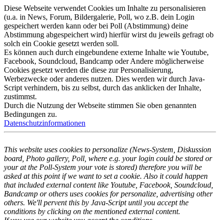
Diese Webseite verwendet Cookies um Inhalte zu personalisieren
(u.a. in News, Forum, Bildergalerie, Poll, wo z.B. dein Login
gespeichert werden kann oder bei Poll (Abstimmung) deine
Abstimmung abgespeichert wird) hierfür wirst du jeweils gefragt ob
solch ein Cookie gesetzt werden soll.
Es können auch durch eingebundene externe Inhalte wie Youtube,
Facebook, Soundcloud, Bandcamp oder Andere möglicherweise
Cookies gesetzt werden die diese zur Personalisierung,
Werbezwecke oder anderes nutzen. Dies werden wir durch Java-
Script verhindern, bis zu selbst, durch das anklicken der Inhalte,
zustimmst.
Durch die Nutzung der Webseite stimmen Sie oben genannten
Bedingungen zu.
Datenschutzinformationen
This website uses cookies to personalize (News-System, Diskussion
board, Photo gallery, Poll, where e.g. your login could be stored or
your at the Poll-System your vote is stored) therefore you will be
asked at this point if we want to set a cookie. Also it could happen
that included external content like Youtube, Facebook, Soundcloud,
Bandcamp or others uses cookies for personalize, advertising other
others. We'll pervent this by Java-Script until you accept the
conditions by clicking on the mentioned external content.