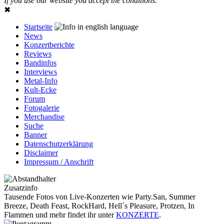
If you use our website you accept the conditions.
✖
Startseite
News
Konzertberichte
Reviews
Bandinfos
Interviews
Metal-Info
Kult-Ecke
Forum
Fotogalerie
Merchandise
Suche
Banner
Datenschutzerklärung
Disclaimer
Impressum / Anschrift
Zusatzinfo
Tausende Fotos von Live-Konzerten wie Party.San, Summer
Breeze, Death Feast, RockHard, Hell´s Pleasure, Protzen, In
Flammen und mehr findet ihr unter
KONZERTE
.