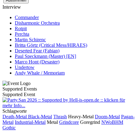
Interview
Commander
Disharmonic Orchestra
Rotpit
Perchta
Martin Schirenc
Britta Görtz (Critical Mess/HIRAES)
Deserted Fear (Fabian)
Paul Speckmann (Master) [EN]
Marco Hont (Desaster)
Undertow
Andy Whale / Memoriam
Supported Events
Supported Event
Schlagworte
Death-Metal
Black-Metal
Thrash
Heavy-Metal
Doom-Metal
Pagan-
Metal
Industrial-Metal
Metal
Grindcore
Goregrind
NWoBHM
Gothic