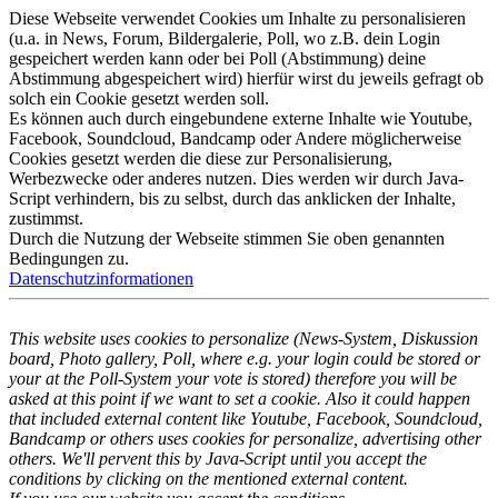
Diese Webseite verwendet Cookies um Inhalte zu personalisieren
(u.a. in News, Forum, Bildergalerie, Poll, wo z.B. dein Login
gespeichert werden kann oder bei Poll (Abstimmung) deine
Abstimmung abgespeichert wird) hierfür wirst du jeweils gefragt ob
solch ein Cookie gesetzt werden soll.
Es können auch durch eingebundene externe Inhalte wie Youtube,
Facebook, Soundcloud, Bandcamp oder Andere möglicherweise
Cookies gesetzt werden die diese zur Personalisierung,
Werbezwecke oder anderes nutzen. Dies werden wir durch Java-
Script verhindern, bis zu selbst, durch das anklicken der Inhalte,
zustimmst.
Durch die Nutzung der Webseite stimmen Sie oben genannten
Bedingungen zu.
Datenschutzinformationen
This website uses cookies to personalize (News-System, Diskussion
board, Photo gallery, Poll, where e.g. your login could be stored or
your at the Poll-System your vote is stored) therefore you will be
asked at this point if we want to set a cookie. Also it could happen
that included external content like Youtube, Facebook, Soundcloud,
Bandcamp or others uses cookies for personalize, advertising other
others. We'll pervent this by Java-Script until you accept the
conditions by clicking on the mentioned external content.