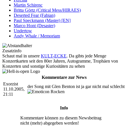
Martin Schirenc
Britta Görtz (Critical Mess/HIRAES)
Deserted Fear (Fabian)
Paul Speckmann (Master) [EN]
Marco Hont (Desaster)
Undertow
Andy Whale / Memoriam
Zusatzinfo
Schaut mal in unsere
KULT-ECKE
. Da gibts jede Menge
Konzertkarten seit den 80er Jahren, Autogramme, Trophäen von
Konzerten und sonstige Kuriositäten zu sehen
Kommentare zur News
Exorzist
der Song mit Glen Benton ist ja gar nicht mal schlecht
11.10.2005,
21:11
Info
Kommentare können zu diesem Newsbeitrag
nicht (mehr) abgegeben werden!