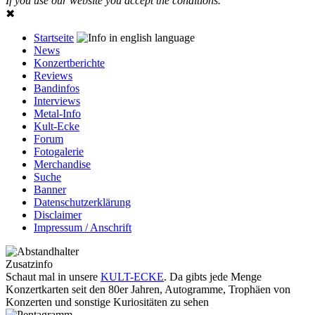
If you use our website you accept the conditions.
✖
Startseite
News
Konzertberichte
Reviews
Bandinfos
Interviews
Metal-Info
Kult-Ecke
Forum
Fotogalerie
Merchandise
Suche
Banner
Datenschutzerklärung
Disclaimer
Impressum / Anschrift
Zusatzinfo
Schaut mal in unsere
KULT-ECKE
. Da gibts jede Menge
Konzertkarten seit den 80er Jahren, Autogramme, Trophäen von
Konzerten und sonstige Kuriositäten zu sehen