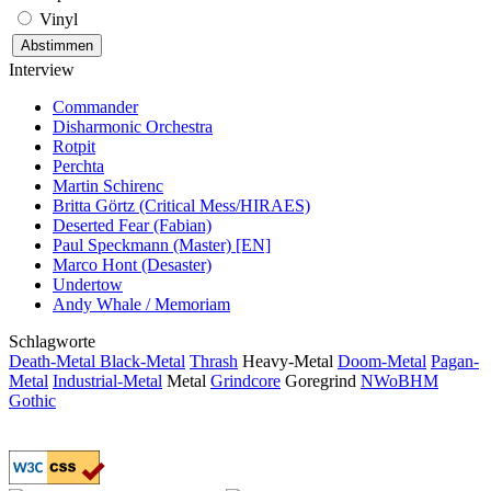
Vinyl
Interview
Commander
Disharmonic Orchestra
Rotpit
Perchta
Martin Schirenc
Britta Görtz (Critical Mess/HIRAES)
Deserted Fear (Fabian)
Paul Speckmann (Master) [EN]
Marco Hont (Desaster)
Undertow
Andy Whale / Memoriam
Schlagworte
Death-Metal
Black-Metal
Thrash
Heavy-Metal
Doom-Metal
Pagan-
Metal
Industrial-Metal
Metal
Grindcore
Goregrind
NWoBHM
Gothic