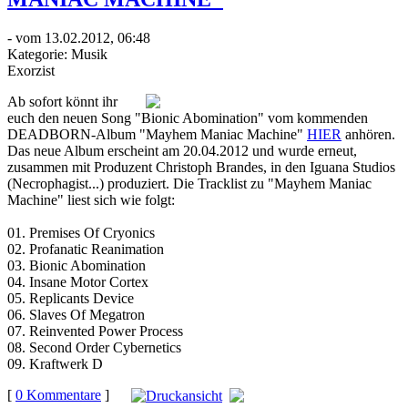
- vom 13.02.2012, 06:48
Kategorie:
Musik
Exorzist
Ab sofort könnt ihr
euch den neuen Song "Bionic Abomination" vom kommenden
DEADBORN-Album "Mayhem Maniac Machine"
HIER
anhören.
Das neue Album erscheint am 20.04.2012 und wurde erneut,
zusammen mit Produzent Christoph Brandes, in den Iguana Studios
(Necrophagist...) produziert. Die Tracklist zu "Mayhem Maniac
Machine" liest sich wie folgt:
01. Premises Of Cryonics
02. Profanatic Reanimation
03. Bionic Abomination
04. Insane Motor Cortex
05. Replicants Device
06. Slaves Of Megatron
07. Reinvented Power Process
08. Second Order Cybernetics
09. Kraftwerk D
[
0 Kommentare
]
auf