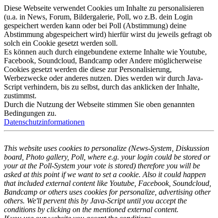
Diese Webseite verwendet Cookies um Inhalte zu personalisieren
(u.a. in News, Forum, Bildergalerie, Poll, wo z.B. dein Login
gespeichert werden kann oder bei Poll (Abstimmung) deine
Abstimmung abgespeichert wird) hierfür wirst du jeweils gefragt ob
solch ein Cookie gesetzt werden soll.
Es können auch durch eingebundene externe Inhalte wie Youtube,
Facebook, Soundcloud, Bandcamp oder Andere möglicherweise
Cookies gesetzt werden die diese zur Personalisierung,
Werbezwecke oder anderes nutzen. Dies werden wir durch Java-
Script verhindern, bis zu selbst, durch das anklicken der Inhalte,
zustimmst.
Durch die Nutzung der Webseite stimmen Sie oben genannten
Bedingungen zu.
Datenschutzinformationen
This website uses cookies to personalize (News-System, Diskussion
board, Photo gallery, Poll, where e.g. your login could be stored or
your at the Poll-System your vote is stored) therefore you will be
asked at this point if we want to set a cookie. Also it could happen
that included external content like Youtube, Facebook, Soundcloud,
Bandcamp or others uses cookies for personalize, advertising other
others. We'll pervent this by Java-Script until you accept the
conditions by clicking on the mentioned external content.