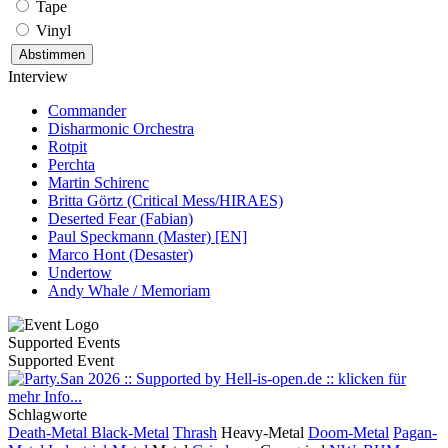
Tape
Vinyl
Interview
Commander
Disharmonic Orchestra
Rotpit
Perchta
Martin Schirenc
Britta Görtz (Critical Mess/HIRAES)
Deserted Fear (Fabian)
Paul Speckmann (Master) [EN]
Marco Hont (Desaster)
Undertow
Andy Whale / Memoriam
Supported Events
Supported Event
Schlagworte
Death-Metal
Black-Metal
Thrash
Heavy-Metal
Doom-Metal
Pagan-