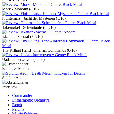
Mork - Monolitt
(8/10)
Fluisteraars - Jacht der Mysteriën
(8/10)
Tabernakel - Scheintaufe
(8.5/10)
Iskandr - Sacraal
(7.5/10)
Thy Killing Hand - Infernal Commands
(6/10)
Uada - Interwoven
(keine)
Band des Monats
Sulphur Aeon
Interview
Commander
Disharmonic Orchestra
Rotpit
Perchta
Martin Schirenc