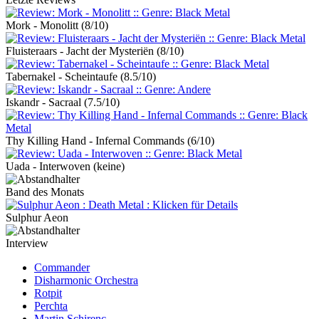
Mork - Monolitt
(8/10)
Fluisteraars - Jacht der Mysteriën
(8/10)
Tabernakel - Scheintaufe
(8.5/10)
Iskandr - Sacraal
(7.5/10)
Thy Killing Hand - Infernal Commands
(6/10)
Uada - Interwoven
(keine)
Band des Monats
Sulphur Aeon
Interview
Commander
Disharmonic Orchestra
Rotpit
Perchta
Martin Schirenc