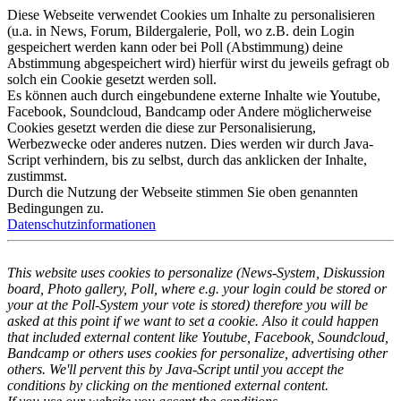
Diese Webseite verwendet Cookies um Inhalte zu personalisieren
(u.a. in News, Forum, Bildergalerie, Poll, wo z.B. dein Login
gespeichert werden kann oder bei Poll (Abstimmung) deine
Abstimmung abgespeichert wird) hierfür wirst du jeweils gefragt ob
solch ein Cookie gesetzt werden soll.
Es können auch durch eingebundene externe Inhalte wie Youtube,
Facebook, Soundcloud, Bandcamp oder Andere möglicherweise
Cookies gesetzt werden die diese zur Personalisierung,
Werbezwecke oder anderes nutzen. Dies werden wir durch Java-
Script verhindern, bis zu selbst, durch das anklicken der Inhalte,
zustimmst.
Durch die Nutzung der Webseite stimmen Sie oben genannten
Bedingungen zu.
Datenschutzinformationen
This website uses cookies to personalize (News-System, Diskussion
board, Photo gallery, Poll, where e.g. your login could be stored or
your at the Poll-System your vote is stored) therefore you will be
asked at this point if we want to set a cookie. Also it could happen
that included external content like Youtube, Facebook, Soundcloud,
Bandcamp or others uses cookies for personalize, advertising other
others. We'll pervent this by Java-Script until you accept the
conditions by clicking on the mentioned external content.