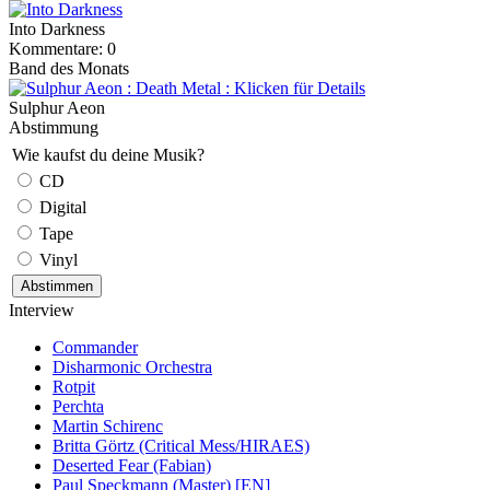
Into Darkness
Kommentare: 0
Band des Monats
Sulphur Aeon
Abstimmung
Wie kaufst du deine Musik?
CD
Digital
Tape
Vinyl
Interview
Commander
Disharmonic Orchestra
Rotpit
Perchta
Martin Schirenc
Britta Görtz (Critical Mess/HIRAES)
Deserted Fear (Fabian)
Paul Speckmann (Master) [EN]