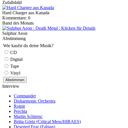
Zufallsbild
Hard Charger aus Kanada
Kommentare: 0
Band des Monats
Sulphur Aeon
Abstimmung
Wie kaufst du deine Musik?
CD
Digital
Tape
Vinyl
Interview
Commander
Disharmonic Orchestra
Rotpit
Perchta
Martin Schirenc
Britta Görtz (Critical Mess/HIRAES)
Deserted Fear (Fabian)