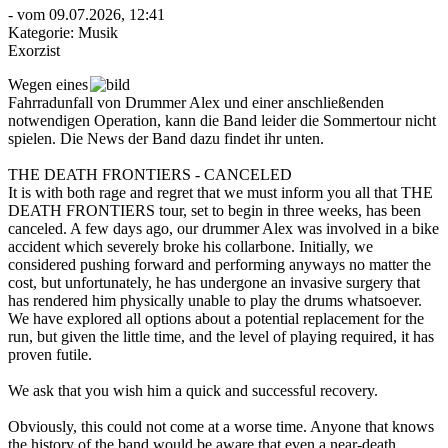
- vom 09.07.2026, 12:41
Kategorie:
Musik
Exorzist
Wegen eines
Fahrradunfall von Drummer Alex und einer anschließenden
notwendigen Operation, kann die Band leider die Sommertour nicht
spielen. Die News der Band dazu findet ihr unten.
THE DEATH FRONTIERS - CANCELED
It is with both rage and regret that we must inform you all that THE
DEATH FRONTIERS tour, set to begin in three weeks, has been
canceled. A few days ago, our drummer Alex was involved in a bike
accident which severely broke his collarbone. Initially, we
considered pushing forward and performing anyways no matter the
cost, but unfortunately, he has undergone an invasive surgery that
has rendered him physically unable to play the drums whatsoever.
We have explored all options about a potential replacement for the
run, but given the little time, and the level of playing required, it has
proven futile.
We ask that you wish him a quick and successful recovery.
Obviously, this could not come at a worse time. Anyone that knows
the history of the band would be aware that even a near-death