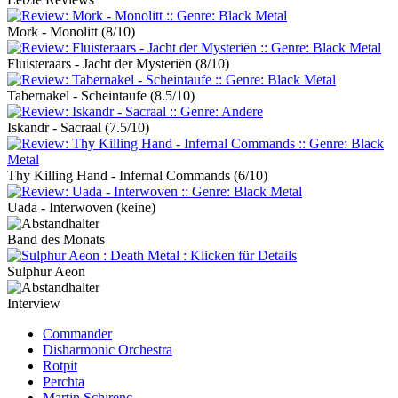
Mork - Monolitt
(8/10)
Fluisteraars - Jacht der Mysteriën
(8/10)
Tabernakel - Scheintaufe
(8.5/10)
Iskandr - Sacraal
(7.5/10)
Thy Killing Hand - Infernal Commands
(6/10)
Uada - Interwoven
(keine)
Band des Monats
Sulphur Aeon
Interview
Commander
Disharmonic Orchestra
Rotpit
Perchta
Martin Schirenc