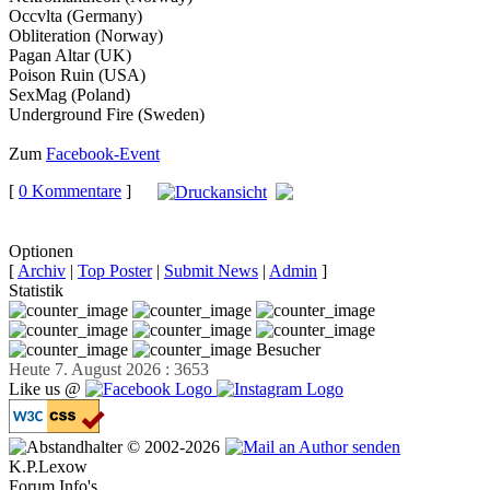
Occvlta (Germany)
Obliteration (Norway)
Pagan Altar (UK)
Poison Ruin (USA)
SexMag (Poland)
Underground Fire (Sweden)
Zum
Facebook-Event
[
0 Kommentare
]
auf
Facebook teilen
Optionen
[
Archiv
|
Top Poster
|
Submit News
|
Admin
]
Statistik
Besucher
Heute 7. August 2026 : 3653
Like us @
© 2002-2026
K.P.Lexow
Forum Info's