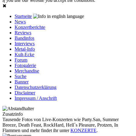
If you use our website you accept the conditions.
✖
Startseite
News
Konzertberichte
Reviews
Bandinfos
Interviews
Metal-Info
Kult-Ecke
Forum
Fotogalerie
Merchandise
Suche
Banner
Datenschutzerklärung
Disclaimer
Impressum / Anschrift
Zusatzinfo
Tausende Fotos von Live-Konzerten wie Party.San, Summer
Breeze, Death Feast, RockHard, Hell´s Pleasure, Protzen, In
Flammen und mehr findet ihr unter
KONZERTE
.