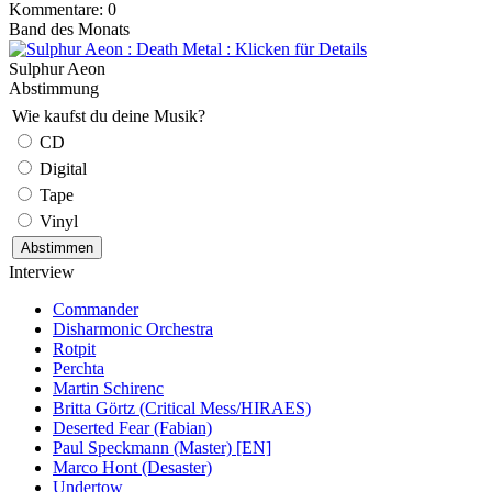
Kommentare: 0
Band des Monats
Sulphur Aeon
Abstimmung
Wie kaufst du deine Musik?
CD
Digital
Tape
Vinyl
Interview
Commander
Disharmonic Orchestra
Rotpit
Perchta
Martin Schirenc
Britta Görtz (Critical Mess/HIRAES)
Deserted Fear (Fabian)
Paul Speckmann (Master) [EN]
Marco Hont (Desaster)
Undertow