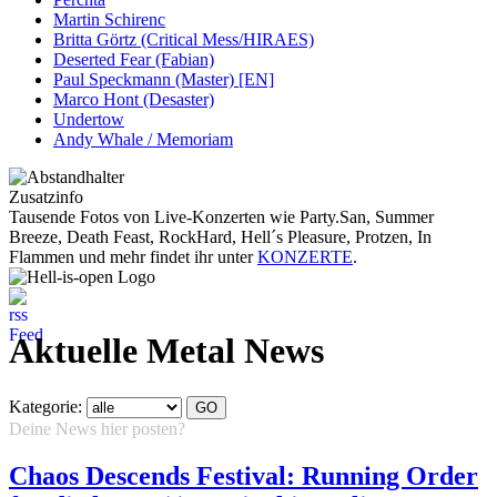
Martin Schirenc
Britta Görtz (Critical Mess/HIRAES)
Deserted Fear (Fabian)
Paul Speckmann (Master) [EN]
Marco Hont (Desaster)
Undertow
Andy Whale / Memoriam
Zusatzinfo
Tausende Fotos von Live-Konzerten wie Party.San, Summer
Breeze, Death Feast, RockHard, Hell´s Pleasure, Protzen, In
Flammen und mehr findet ihr unter
KONZERTE
.
Aktuelle Metal News
Kategorie:
Deine News hier posten?
Hier klicken...
Chaos Descends Festival: Running Order