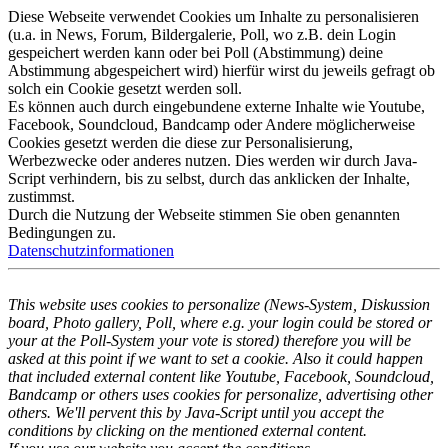
Diese Webseite verwendet Cookies um Inhalte zu personalisieren
(u.a. in News, Forum, Bildergalerie, Poll, wo z.B. dein Login
gespeichert werden kann oder bei Poll (Abstimmung) deine
Abstimmung abgespeichert wird) hierfür wirst du jeweils gefragt ob
solch ein Cookie gesetzt werden soll.
Es können auch durch eingebundene externe Inhalte wie Youtube,
Facebook, Soundcloud, Bandcamp oder Andere möglicherweise
Cookies gesetzt werden die diese zur Personalisierung,
Werbezwecke oder anderes nutzen. Dies werden wir durch Java-
Script verhindern, bis zu selbst, durch das anklicken der Inhalte,
zustimmst.
Durch die Nutzung der Webseite stimmen Sie oben genannten
Bedingungen zu.
Datenschutzinformationen
This website uses cookies to personalize (News-System, Diskussion
board, Photo gallery, Poll, where e.g. your login could be stored or
your at the Poll-System your vote is stored) therefore you will be
asked at this point if we want to set a cookie. Also it could happen
that included external content like Youtube, Facebook, Soundcloud,
Bandcamp or others uses cookies for personalize, advertising other
others. We'll pervent this by Java-Script until you accept the
conditions by clicking on the mentioned external content.