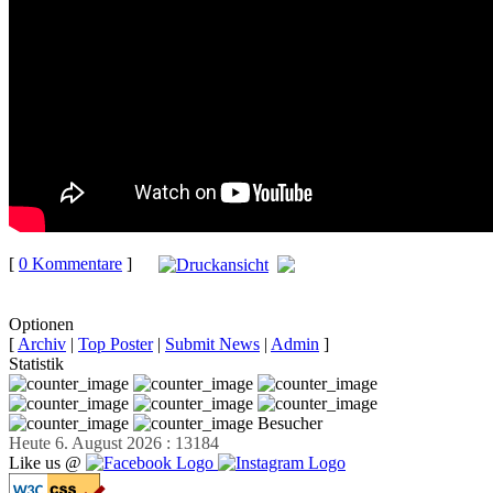
[
0 Kommentare
]
auf
Facebook teilen
Optionen
[
Archiv
|
Top Poster
|
Submit News
|
Admin
]
Statistik
Besucher
Heute 6. August 2026 : 13184
Like us @