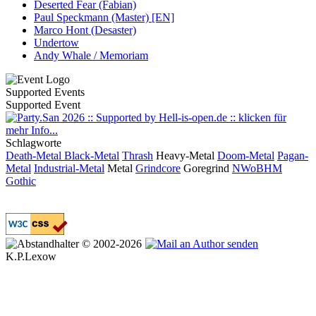
Deserted Fear (Fabian)
Paul Speckmann (Master) [EN]
Marco Hont (Desaster)
Undertow
Andy Whale / Memoriam
Supported Events
Supported Event
Schlagworte
Death-Metal
Black-Metal
Thrash
Heavy-Metal
Doom-Metal
Pagan-
Metal
Industrial-Metal
Metal
Grindcore
Goregrind
NWoBHM
Gothic
© 2002-2026
K.P.Lexow