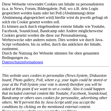
Diese Webseite verwendet Cookies um Inhalte zu personalisieren
(u.a. in News, Forum, Bildergalerie, Poll, wo z.B. dein Login
gespeichert werden kann oder bei Poll (Abstimmung) deine
Abstimmung abgespeichert wird) hierfür wirst du jeweils gefragt ob
solch ein Cookie gesetzt werden soll.
Es können auch durch eingebundene externe Inhalte wie Youtube,
Facebook, Soundcloud, Bandcamp oder Andere möglicherweise
Cookies gesetzt werden die diese zur Personalisierung,
Werbezwecke oder anderes nutzen. Dies werden wir durch Java-
Script verhindern, bis zu selbst, durch das anklicken der Inhalte,
zustimmst.
Durch die Nutzung der Webseite stimmen Sie oben genannten
Bedingungen zu.
Datenschutzinformationen
This website uses cookies to personalize (News-System, Diskussion
board, Photo gallery, Poll, where e.g. your login could be stored or
your at the Poll-System your vote is stored) therefore you will be
asked at this point if we want to set a cookie. Also it could happen
that included external content like Youtube, Facebook, Soundcloud,
Bandcamp or others uses cookies for personalize, advertising other
others. We'll pervent this by Java-Script until you accept the
conditions by clicking on the mentioned external content.