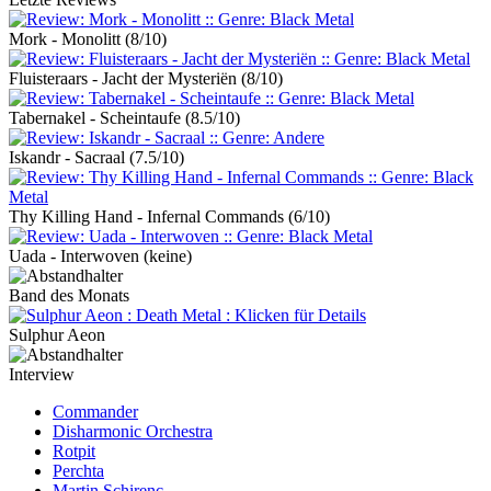
Mork - Monolitt
(8/10)
Fluisteraars - Jacht der Mysteriën
(8/10)
Tabernakel - Scheintaufe
(8.5/10)
Iskandr - Sacraal
(7.5/10)
Thy Killing Hand - Infernal Commands
(6/10)
Uada - Interwoven
(keine)
Band des Monats
Sulphur Aeon
Interview
Commander
Disharmonic Orchestra
Rotpit
Perchta
Martin Schirenc