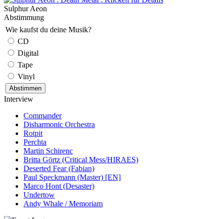
Sulphur Aeon
Abstimmung
Wie kaufst du deine Musik?
CD
Digital
Tape
Vinyl
Interview
Commander
Disharmonic Orchestra
Rotpit
Perchta
Martin Schirenc
Britta Görtz (Critical Mess/HIRAES)
Deserted Fear (Fabian)
Paul Speckmann (Master) [EN]
Marco Hont (Desaster)
Undertow
Andy Whale / Memoriam