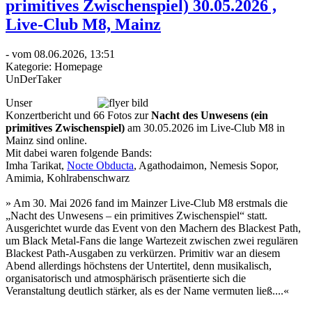
primitives Zwischenspiel) 30.05.2026 ,
Live-Club M8, Mainz
- vom 08.06.2026, 13:51
Kategorie:
Homepage
UnDerTaker
Unser
Konzertbericht und 66 Fotos zur
Nacht des Unwesens (ein
primitives Zwischenspiel)
am 30.05.2026 im Live-Club M8 in
Mainz sind online.
Mit dabei waren folgende Bands:
Imha Tarikat,
Nocte Obducta
, Agathodaimon, Nemesis Sopor,
Amimia, Kohlrabenschwarz
» Am 30. Mai 2026 fand im Mainzer Live-Club M8 erstmals die
„Nacht des Unwesens – ein primitives Zwischenspiel“ statt.
Ausgerichtet wurde das Event von den Machern des Blackest Path,
um Black Metal-Fans die lange Wartezeit zwischen zwei regulären
Blackest Path-Ausgaben zu verkürzen. Primitiv war an diesem
Abend allerdings höchstens der Untertitel, denn musikalisch,
organisatorisch und atmosphärisch präsentierte sich die
Veranstaltung deutlich stärker, als es der Name vermuten ließ....«