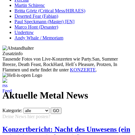
Martin Schirenc
Britta Görtz (Critical Mess/HIRAES)
Deserted Fear (Fabian)
Paul Speckmann (Master) [EN]
Marco Hont (Desaster)
Undertow
Andy Whale / Memoriam
Zusatzinfo
Tausende Fotos von Live-Konzerten wie Party.San, Summer
Breeze, Death Feast, RockHard, Hell´s Pleasure, Protzen, In
Flammen und mehr findet ihr unter
KONZERTE
.
Aktuelle Metal News
Kategorie:
Deine News hier posten?
Hier klicken...
Konzertbericht: Nacht des Unwesens (ein