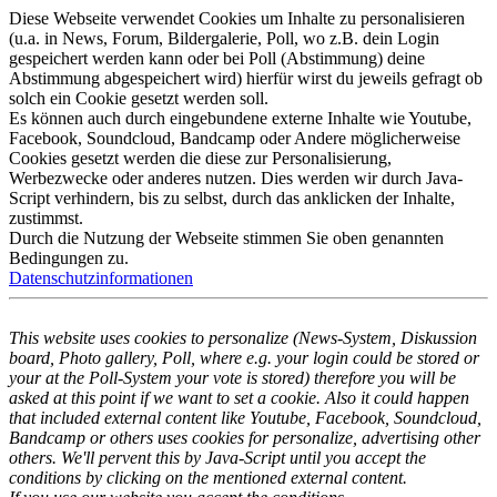
Diese Webseite verwendet Cookies um Inhalte zu personalisieren
(u.a. in News, Forum, Bildergalerie, Poll, wo z.B. dein Login
gespeichert werden kann oder bei Poll (Abstimmung) deine
Abstimmung abgespeichert wird) hierfür wirst du jeweils gefragt ob
solch ein Cookie gesetzt werden soll.
Es können auch durch eingebundene externe Inhalte wie Youtube,
Facebook, Soundcloud, Bandcamp oder Andere möglicherweise
Cookies gesetzt werden die diese zur Personalisierung,
Werbezwecke oder anderes nutzen. Dies werden wir durch Java-
Script verhindern, bis zu selbst, durch das anklicken der Inhalte,
zustimmst.
Durch die Nutzung der Webseite stimmen Sie oben genannten
Bedingungen zu.
Datenschutzinformationen
This website uses cookies to personalize (News-System, Diskussion
board, Photo gallery, Poll, where e.g. your login could be stored or
your at the Poll-System your vote is stored) therefore you will be
asked at this point if we want to set a cookie. Also it could happen
that included external content like Youtube, Facebook, Soundcloud,
Bandcamp or others uses cookies for personalize, advertising other
others. We'll pervent this by Java-Script until you accept the
conditions by clicking on the mentioned external content.