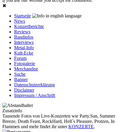
If you use our website you accept the conditions.
✖
Startseite
News
Konzertberichte
Reviews
Bandinfos
Interviews
Metal-Info
Kult-Ecke
Forum
Fotogalerie
Merchandise
Suche
Banner
Datenschutzerklärung
Disclaimer
Impressum / Anschrift
Zusatzinfo
Tausende Fotos von Live-Konzerten wie Party.San, Summer
Breeze, Death Feast, RockHard, Hell´s Pleasure, Protzen, In
Flammen und mehr findet ihr unter
KONZERTE
.