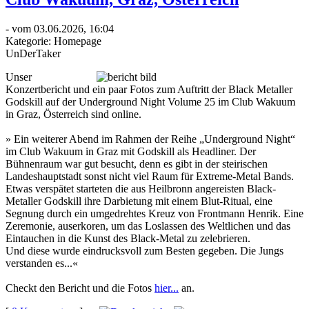
- vom 03.06.2026, 16:04
Kategorie:
Homepage
UnDerTaker
Unser
Konzertbericht und ein paar Fotos zum Auftritt der Black Metaller
Godskill auf der Underground Night Volume 25 im Club Wakuum
in Graz, Österreich sind online.
» Ein weiterer Abend im Rahmen der Reihe „Underground Night“
im Club Wakuum in Graz mit Godskill als Headliner. Der
Bühnenraum war gut besucht, denn es gibt in der steirischen
Landeshauptstadt sonst nicht viel Raum für Extreme-Metal Bands.
Etwas verspätet starteten die aus Heilbronn angereisten Black-
Metaller Godskill ihre Darbietung mit einem Blut-Ritual, eine
Segnung durch ein umgedrehtes Kreuz von Frontmann Henrik. Eine
Zeremonie, auserkoren, um das Loslassen des Weltlichen und das
Eintauchen in die Kunst des Black-Metal zu zelebrieren.
Und diese wurde eindrucksvoll zum Besten gegeben. Die Jungs
verstanden es...«
Checkt den Bericht und die Fotos
hier...
an.