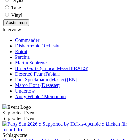
Digital
Tape
Vinyl
Interview
Commander
Disharmonic Orchestra
Rotpit
Perchta
Martin Schirenc
Britta Görtz (Critical Mess/HIRAES)
Deserted Fear (Fabian)
Paul Speckmann (Master) [EN]
Marco Hont (Desaster)
Undertow
Andy Whale / Memoriam
Supported Events
Supported Event
Schlagworte