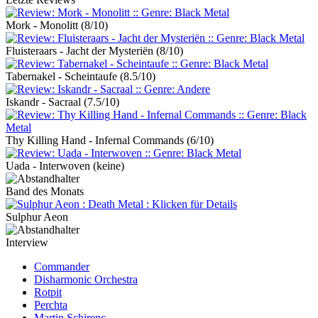
Mork - Monolitt
(8/10)
Fluisteraars - Jacht der Mysteriën
(8/10)
Tabernakel - Scheintaufe
(8.5/10)
Iskandr - Sacraal
(7.5/10)
Thy Killing Hand - Infernal Commands
(6/10)
Uada - Interwoven
(keine)
Band des Monats
Sulphur Aeon
Interview
Commander
Disharmonic Orchestra
Rotpit
Perchta
Martin Schirenc