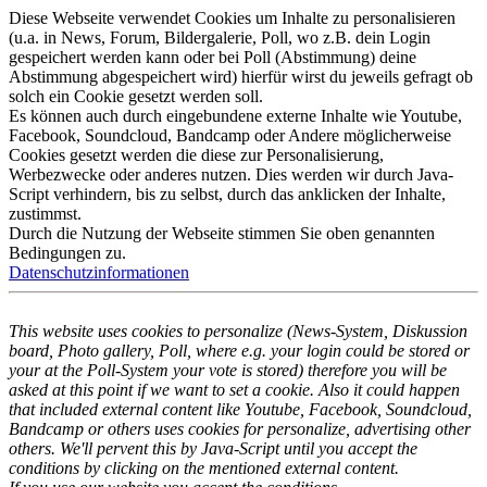
Diese Webseite verwendet Cookies um Inhalte zu personalisieren
(u.a. in News, Forum, Bildergalerie, Poll, wo z.B. dein Login
gespeichert werden kann oder bei Poll (Abstimmung) deine
Abstimmung abgespeichert wird) hierfür wirst du jeweils gefragt ob
solch ein Cookie gesetzt werden soll.
Es können auch durch eingebundene externe Inhalte wie Youtube,
Facebook, Soundcloud, Bandcamp oder Andere möglicherweise
Cookies gesetzt werden die diese zur Personalisierung,
Werbezwecke oder anderes nutzen. Dies werden wir durch Java-
Script verhindern, bis zu selbst, durch das anklicken der Inhalte,
zustimmst.
Durch die Nutzung der Webseite stimmen Sie oben genannten
Bedingungen zu.
Datenschutzinformationen
This website uses cookies to personalize (News-System, Diskussion
board, Photo gallery, Poll, where e.g. your login could be stored or
your at the Poll-System your vote is stored) therefore you will be
asked at this point if we want to set a cookie. Also it could happen
that included external content like Youtube, Facebook, Soundcloud,
Bandcamp or others uses cookies for personalize, advertising other
others. We'll pervent this by Java-Script until you accept the
conditions by clicking on the mentioned external content.