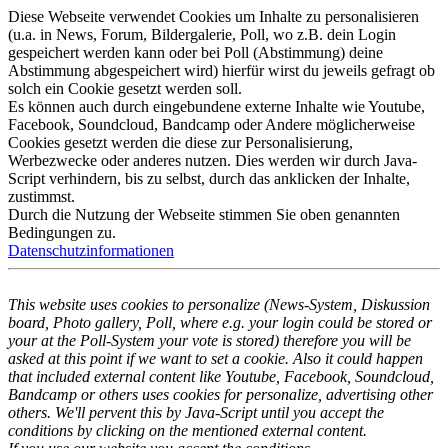
Diese Webseite verwendet Cookies um Inhalte zu personalisieren
(u.a. in News, Forum, Bildergalerie, Poll, wo z.B. dein Login
gespeichert werden kann oder bei Poll (Abstimmung) deine
Abstimmung abgespeichert wird) hierfür wirst du jeweils gefragt ob
solch ein Cookie gesetzt werden soll.
Es können auch durch eingebundene externe Inhalte wie Youtube,
Facebook, Soundcloud, Bandcamp oder Andere möglicherweise
Cookies gesetzt werden die diese zur Personalisierung,
Werbezwecke oder anderes nutzen. Dies werden wir durch Java-
Script verhindern, bis zu selbst, durch das anklicken der Inhalte,
zustimmst.
Durch die Nutzung der Webseite stimmen Sie oben genannten
Bedingungen zu.
Datenschutzinformationen
This website uses cookies to personalize (News-System, Diskussion
board, Photo gallery, Poll, where e.g. your login could be stored or
your at the Poll-System your vote is stored) therefore you will be
asked at this point if we want to set a cookie. Also it could happen
that included external content like Youtube, Facebook, Soundcloud,
Bandcamp or others uses cookies for personalize, advertising other
others. We'll pervent this by Java-Script until you accept the
conditions by clicking on the mentioned external content.