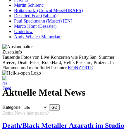
Martin Schirenc
Britta Görtz (Critical Mess/HIRAES)
Deserted Fear (Fabian)
Paul Speckmann (Master) [EN]
Marco Hont (Desaster)
Undertow
Andy Whale / Memoriam
Zusatzinfo
Tausende Fotos von Live-Konzerten wie Party.San, Summer
Breeze, Death Feast, RockHard, Hell´s Pleasure, Protzen, In
Flammen und mehr findet ihr unter
KONZERTE
.
Aktuelle Metal News
Kategorie:
Deine News hier posten?
Hier klicken...
Death/Black Metaller Azarath im Studio