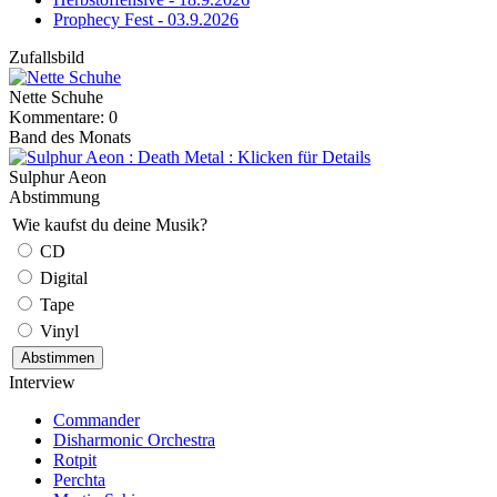
Prophecy Fest - 03.9.2026
Zufallsbild
Nette Schuhe
Kommentare: 0
Band des Monats
Sulphur Aeon
Abstimmung
Wie kaufst du deine Musik?
CD
Digital
Tape
Vinyl
Interview
Commander
Disharmonic Orchestra
Rotpit
Perchta