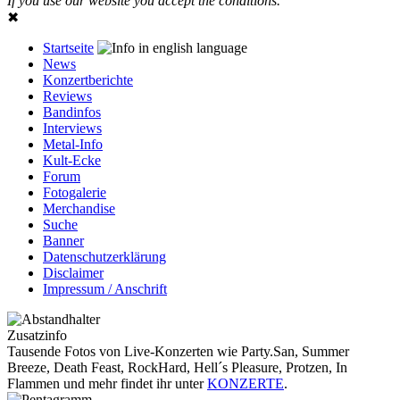
If you use our website you accept the conditions.
✖
Startseite
News
Konzertberichte
Reviews
Bandinfos
Interviews
Metal-Info
Kult-Ecke
Forum
Fotogalerie
Merchandise
Suche
Banner
Datenschutzerklärung
Disclaimer
Impressum / Anschrift
Zusatzinfo
Tausende Fotos von Live-Konzerten wie Party.San, Summer
Breeze, Death Feast, RockHard, Hell´s Pleasure, Protzen, In
Flammen und mehr findet ihr unter
KONZERTE
.