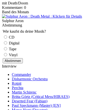
mit Death/Doom
Kommentare: 0
Band des Monats
Sulphur Aeon
Abstimmung
Wie kaufst du deine Musik?
CD
Digital
Tape
Vinyl
Interview
Commander
Disharmonic Orchestra
Rotpit
Perchta
Martin Schirenc
Britta Görtz (Critical Mess/HIRAES)
Deserted Fear (Fabian)
Paul Speckmann (Master) [EN]
Marco Hont (Desaster)