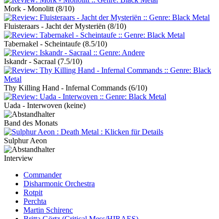
Mork - Monolitt
(8/10)
Fluisteraars - Jacht der Mysteriën
(8/10)
Tabernakel - Scheintaufe
(8.5/10)
Iskandr - Sacraal
(7.5/10)
Thy Killing Hand - Infernal Commands
(6/10)
Uada - Interwoven
(keine)
Band des Monats
Sulphur Aeon
Interview
Commander
Disharmonic Orchestra
Rotpit
Perchta
Martin Schirenc
Britta Görtz (Critical Mess/HIRAES)