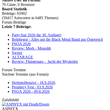
Aktive User im Forum:
76 Gäste, 0 Benutzer
Board Statistik
Beiträge: 65902
(59417 Antworten in 6485 Themen)
Forum Beiträge
Letzte 7 Beiträge:
Party.San 2026 die 30. Auflage!
Belphegor - Alles um die Black Metal Band aus Österreich
PSOA 2026
Review: Mork - Monolitt
Sworn
ALTARAGE
Review: Fluisteraars - Jacht der Mysteriën
Forum Termine
Nächste Termine (aus Forum):
Herbstoffensive - 18.9.2026
Prophecy Fest - 03.9.2026
PSOA 2026 - 09.8.2026
Zufallsbild
ASPHYX