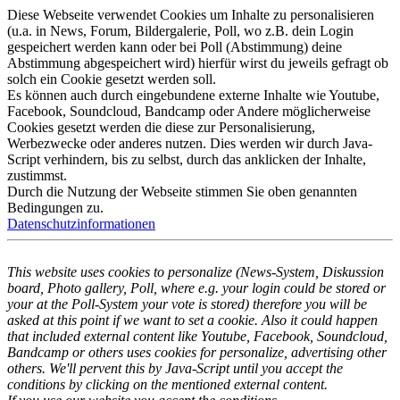
Diese Webseite verwendet Cookies um Inhalte zu personalisieren
(u.a. in News, Forum, Bildergalerie, Poll, wo z.B. dein Login
gespeichert werden kann oder bei Poll (Abstimmung) deine
Abstimmung abgespeichert wird) hierfür wirst du jeweils gefragt ob
solch ein Cookie gesetzt werden soll.
Es können auch durch eingebundene externe Inhalte wie Youtube,
Facebook, Soundcloud, Bandcamp oder Andere möglicherweise
Cookies gesetzt werden die diese zur Personalisierung,
Werbezwecke oder anderes nutzen. Dies werden wir durch Java-
Script verhindern, bis zu selbst, durch das anklicken der Inhalte,
zustimmst.
Durch die Nutzung der Webseite stimmen Sie oben genannten
Bedingungen zu.
Datenschutzinformationen
This website uses cookies to personalize (News-System, Diskussion
board, Photo gallery, Poll, where e.g. your login could be stored or
your at the Poll-System your vote is stored) therefore you will be
asked at this point if we want to set a cookie. Also it could happen
that included external content like Youtube, Facebook, Soundcloud,
Bandcamp or others uses cookies for personalize, advertising other
others. We'll pervent this by Java-Script until you accept the
conditions by clicking on the mentioned external content.