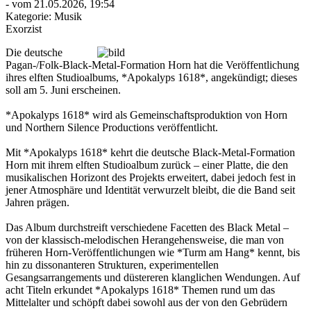
- vom 21.05.2026, 19:54
Kategorie:
Musik
Exorzist
Die deutsche
Pagan-/Folk-Black-Metal-Formation Horn hat die Veröffentlichung
ihres elften Studioalbums, *Apokalyps 1618*, angekündigt; dieses
soll am 5. Juni erscheinen.
*Apokalyps 1618* wird als Gemeinschaftsproduktion von Horn
und Northern Silence Productions veröffentlicht.
Mit *Apokalyps 1618* kehrt die deutsche Black-Metal-Formation
Horn mit ihrem elften Studioalbum zurück – einer Platte, die den
musikalischen Horizont des Projekts erweitert, dabei jedoch fest in
jener Atmosphäre und Identität verwurzelt bleibt, die die Band seit
Jahren prägen.
Das Album durchstreift verschiedene Facetten des Black Metal –
von der klassisch-melodischen Herangehensweise, die man von
früheren Horn-Veröffentlichungen wie *Turm am Hang* kennt, bis
hin zu dissonanteren Strukturen, experimentellen
Gesangsarrangements und düstereren klanglichen Wendungen. Auf
acht Titeln erkundet *Apokalyps 1618* Themen rund um das
Mittelalter und schöpft dabei sowohl aus der von den Gebrüdern