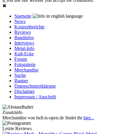
If you use our website you accept the conditions.
✖
Startseite
News
Konzertberichte
Reviews
Bandinfos
Interviews
Metal-Info
Kult-Ecke
Forum
Fotogalerie
Merchandise
Suche
Banner
Datenschutzerklärung
Disclaimer
Impressum / Anschrift
Zusatzinfo
Merchandise von hell-is-open.de findet ihr
hier...
Letzte Reviews