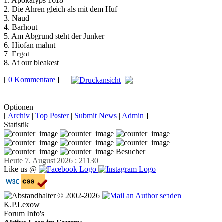
1. Apokalyps 1618
2. Die Ahren gleich als mit dem Huf
3. Naud
4. Barhout
5. Am Abgrund steht der Junker
6. Hiofan mahnt
7. Ergot
8. At our bleakest
[
0 Kommentare
]
auf
Facebook teilen
Optionen
[
Archiv
|
Top Poster
|
Submit News
|
Admin
]
Statistik
Besucher
Heute 7. August 2026 : 21130
Like us @
© 2002-2026
K.P.Lexow
Forum Info's