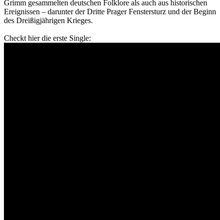
Grimm gesammelten deutschen Folklore als auch aus historischen
Ereignissen – darunter der Dritte Prager Fenstersturz und der Beginn
des Dreißigjährigen Krieges.
Checkt hier die erste Single: