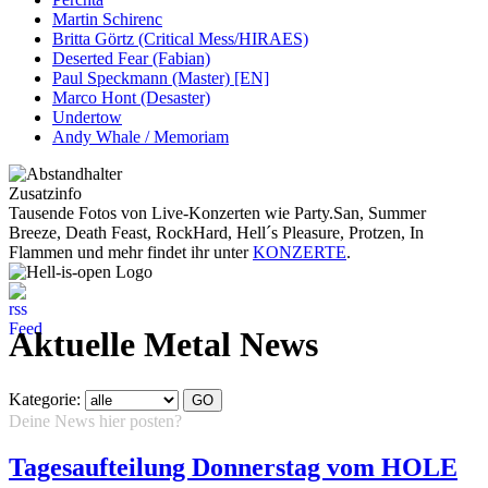
Martin Schirenc
Britta Görtz (Critical Mess/HIRAES)
Deserted Fear (Fabian)
Paul Speckmann (Master) [EN]
Marco Hont (Desaster)
Undertow
Andy Whale / Memoriam
Zusatzinfo
Tausende Fotos von Live-Konzerten wie Party.San, Summer
Breeze, Death Feast, RockHard, Hell´s Pleasure, Protzen, In
Flammen und mehr findet ihr unter
KONZERTE
.
Aktuelle Metal News
Kategorie:
Deine News hier posten?
Hier klicken...
Tagesaufteilung Donnerstag vom HOLE