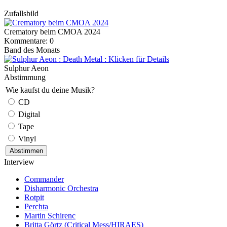
Zufallsbild
Crematory beim CMOA 2024
Kommentare: 0
Band des Monats
Sulphur Aeon
Abstimmung
Wie kaufst du deine Musik?
CD
Digital
Tape
Vinyl
Interview
Commander
Disharmonic Orchestra
Rotpit
Perchta
Martin Schirenc
Britta Görtz (Critical Mess/HIRAES)