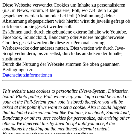
Diese Webseite verwendet Cookies um Inhalte zu personalisieren
(u.a. in News, Forum, Bildergalerie, Poll, wo z.B. dein Login
gespeichert werden kann oder bei Poll (Abstimmung) deine
Abstimmung abgespeichert wird) hierfür wirst du jeweils gefragt ob
solch ein Cookie gesetzt werden soll.
Es können auch durch eingebundene externe Inhalte wie Youtube,
Facebook, Soundcloud, Bandcamp oder Andere möglicherweise
Cookies gesetzt werden die diese zur Personalisierung,
Werbezwecke oder anderes nutzen. Dies werden wir durch Java-
Script verhindern, bis zu selbst, durch das anklicken der Inhalte,
zustimmst.
Durch die Nutzung der Webseite stimmen Sie oben genannten
Bedingungen zu.
Datenschutzinformationen
This website uses cookies to personalize (News-System, Diskussion
board, Photo gallery, Poll, where e.g. your login could be stored or
your at the Poll-System your vote is stored) therefore you will be
asked at this point if we want to set a cookie. Also it could happen
that included external content like Youtube, Facebook, Soundcloud,
Bandcamp or others uses cookies for personalize, advertising other
others. We'll pervent this by Java-Script until you accept the
conditions by clicking on the mentioned external content.