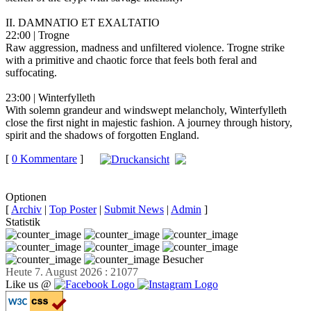
II. DAMNATIO ET EXALTATIO
22:00 | Trogne
Raw aggression, madness and unfiltered violence. Trogne strike
with a primitive and chaotic force that feels both feral and
suffocating.
23:00 | Winterfylleth
With solemn grandeur and windswept melancholy, Winterfylleth
close the first night in majestic fashion. A journey through history,
spirit and the shadows of forgotten England.
[
0 Kommentare
]
auf
Facebook teilen
Optionen
[
Archiv
|
Top Poster
|
Submit News
|
Admin
]
Statistik
Besucher
Heute 7. August 2026 : 21077
Like us @