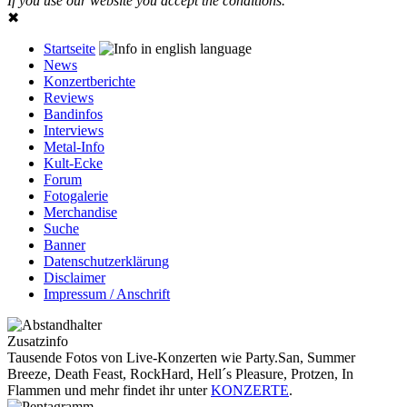
If you use our website you accept the conditions.
✖
Startseite
News
Konzertberichte
Reviews
Bandinfos
Interviews
Metal-Info
Kult-Ecke
Forum
Fotogalerie
Merchandise
Suche
Banner
Datenschutzerklärung
Disclaimer
Impressum / Anschrift
Zusatzinfo
Tausende Fotos von Live-Konzerten wie Party.San, Summer
Breeze, Death Feast, RockHard, Hell´s Pleasure, Protzen, In
Flammen und mehr findet ihr unter
KONZERTE
.