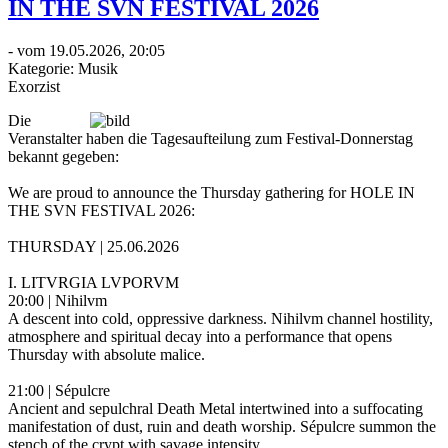
IN THE SVN FESTIVAL 2026
- vom 19.05.2026, 20:05
Kategorie:
Musik
Exorzist
Die
Veranstalter haben die Tagesaufteilung zum Festival-Donnerstag
bekannt gegeben:
We are proud to announce the Thursday gathering for HOLE IN
THE SVN FESTIVAL 2026:
THURSDAY | 25.06.2026
I. LITVRGIA LVPORVM
20:00 | Nihilvm
A descent into cold, oppressive darkness. Nihilvm channel hostility,
atmosphere and spiritual decay into a performance that opens
Thursday with absolute malice.
21:00 | Sépulcre
Ancient and sepulchral Death Metal intertwined into a suffocating
manifestation of dust, ruin and death worship. Sépulcre summon the
stench of the crypt with savage intensity.