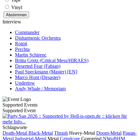
Vinyl
Interview
Commander
Disharmonic Orchestra
Rotpit
Perchta
Martin Schirenc
Britta Görtz (Critical Mess/HIRAES)
Deserted Fear (Fabian)
Paul Speckmann (Master) [EN]
Marco Hont (Desaster)
Undertow
Andy Whale / Memoriam
Supported Events
Supported Event
Schlagworte
Death-Metal
Black-Metal
Thrash
Heavy-Metal
Doom-Metal
Pagan-
Metal
Industrial-Metal
Metal
Grindcore
Goregrind
NWoBHM