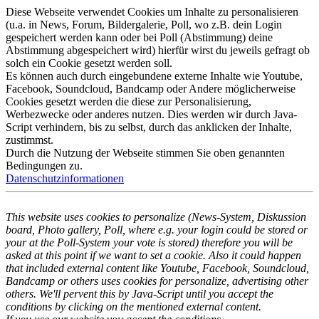
Diese Webseite verwendet Cookies um Inhalte zu personalisieren
(u.a. in News, Forum, Bildergalerie, Poll, wo z.B. dein Login
gespeichert werden kann oder bei Poll (Abstimmung) deine
Abstimmung abgespeichert wird) hierfür wirst du jeweils gefragt ob
solch ein Cookie gesetzt werden soll.
Es können auch durch eingebundene externe Inhalte wie Youtube,
Facebook, Soundcloud, Bandcamp oder Andere möglicherweise
Cookies gesetzt werden die diese zur Personalisierung,
Werbezwecke oder anderes nutzen. Dies werden wir durch Java-
Script verhindern, bis zu selbst, durch das anklicken der Inhalte,
zustimmst.
Durch die Nutzung der Webseite stimmen Sie oben genannten
Bedingungen zu.
Datenschutzinformationen
This website uses cookies to personalize (News-System, Diskussion
board, Photo gallery, Poll, where e.g. your login could be stored or
your at the Poll-System your vote is stored) therefore you will be
asked at this point if we want to set a cookie. Also it could happen
that included external content like Youtube, Facebook, Soundcloud,
Bandcamp or others uses cookies for personalize, advertising other
others. We'll pervent this by Java-Script until you accept the
conditions by clicking on the mentioned external content.