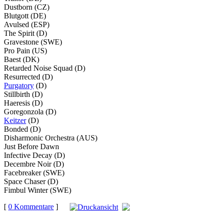
Dustborn (CZ)
Blutgott (DE)
Avulsed (ESP)
The Spirit (D)
Gravestone (SWE)
Pro Pain (US)
Baest (DK)
Retarded Noise Squad (D)
Resurrected (D)
Purgatory
(D)
Stillbirth (D)
Haeresis (D)
Goregonzola (D)
Keitzer
(D)
Bonded (D)
Disharmonic Orchestra (AUS)
Just Before Dawn
Infective Decay (D)
Decembre Noir (D)
Facebreaker (SWE)
Space Chaser (D)
Fimbul Winter (SWE)
[
0 Kommentare
]
auf
Facebook teilen