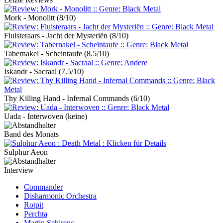
Mork - Monolitt
(8/10)
Fluisteraars - Jacht der Mysteriën
(8/10)
Tabernakel - Scheintaufe
(8.5/10)
Iskandr - Sacraal
(7.5/10)
Thy Killing Hand - Infernal Commands
(6/10)
Uada - Interwoven
(keine)
Band des Monats
Sulphur Aeon
Interview
Commander
Disharmonic Orchestra
Rotpit
Perchta
Martin Schirenc