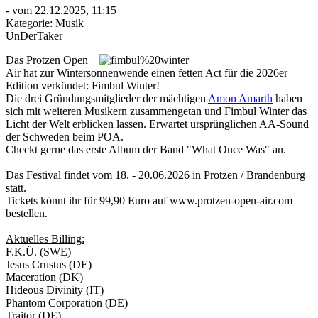
- vom 22.12.2025, 11:15
Kategorie:
Musik
UnDerTaker
Das Protzen Open
Air hat zur Wintersonnenwende einen fetten Act für die 2026er
Edition verkündet: Fimbul Winter!
Die drei Gründungsmitglieder der mächtigen
Amon Amarth
haben
sich mit weiteren Musikern zusammengetan und Fimbul Winter das
Licht der Welt erblicken lassen. Erwartet ursprünglichen AA-Sound
der Schweden beim POA.
Checkt gerne das erste Album der Band "What Once Was" an.
Das Festival findet vom 18. - 20.06.2026 in Protzen / Brandenburg
statt.
Tickets könnt ihr für 99,90 Euro auf www.protzen-open-air.com
bestellen.
Aktuelles Billing:
F.K.Ü. (SWE)
Jesus Crustus (DE)
Maceration (DK)
Hideous Divinity (IT)
Phantom Corporation (DE)
Traitor (DE)