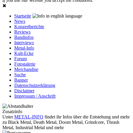
If you use our website you accept the conditions.
✖
Startseite
News
Konzertberichte
Reviews
Bandinfos
Interviews
Metal-Info
Kult-Ecke
Forum
Fotogalerie
Merchandise
Suche
Banner
Datenschutzerklärung
Disclaimer
Impressum / Anschrift
Zusatzinfo
Unter
METAL-INFO
findet ihr Infos über die Entstehung und mehr
zu Black Metal, Death Metal, Doom Metal, Grindcore, Thrash
Metal, Industrial Metal und mehr