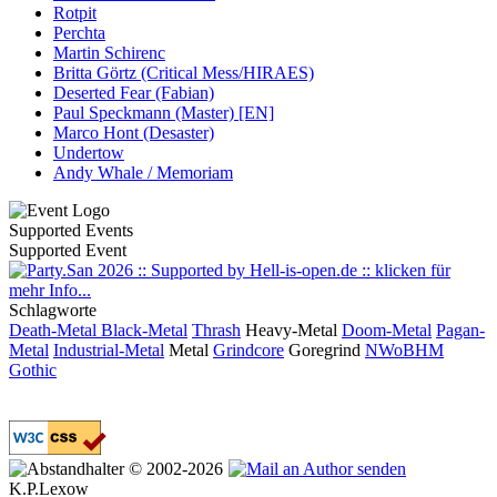
Rotpit
Perchta
Martin Schirenc
Britta Görtz (Critical Mess/HIRAES)
Deserted Fear (Fabian)
Paul Speckmann (Master) [EN]
Marco Hont (Desaster)
Undertow
Andy Whale / Memoriam
Supported Events
Supported Event
Schlagworte
Death-Metal
Black-Metal
Thrash
Heavy-Metal
Doom-Metal
Pagan-
Metal
Industrial-Metal
Metal
Grindcore
Goregrind
NWoBHM
Gothic
© 2002-2026
K.P.Lexow