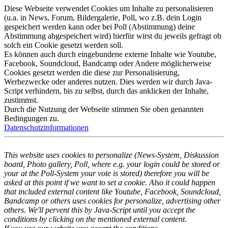
Diese Webseite verwendet Cookies um Inhalte zu personalisieren
(u.a. in News, Forum, Bildergalerie, Poll, wo z.B. dein Login
gespeichert werden kann oder bei Poll (Abstimmung) deine
Abstimmung abgespeichert wird) hierfür wirst du jeweils gefragt ob
solch ein Cookie gesetzt werden soll.
Es können auch durch eingebundene externe Inhalte wie Youtube,
Facebook, Soundcloud, Bandcamp oder Andere möglicherweise
Cookies gesetzt werden die diese zur Personalisierung,
Werbezwecke oder anderes nutzen. Dies werden wir durch Java-
Script verhindern, bis zu selbst, durch das anklicken der Inhalte,
zustimmst.
Durch die Nutzung der Webseite stimmen Sie oben genannten
Bedingungen zu.
Datenschutzinformationen
This website uses cookies to personalize (News-System, Diskussion
board, Photo gallery, Poll, where e.g. your login could be stored or
your at the Poll-System your vote is stored) therefore you will be
asked at this point if we want to set a cookie. Also it could happen
that included external content like Youtube, Facebook, Soundcloud,
Bandcamp or others uses cookies for personalize, advertising other
others. We'll pervent this by Java-Script until you accept the
conditions by clicking on the mentioned external content.