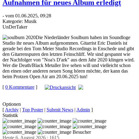
Aufnahmen für neues Album erledigt
- vom 01.06.2025, 09:28
Kategorie:
Musik
UnDerTaker
Die Niederländer Soulburn haben im Soundloge
Studio ihr neues Album aufgenommen. Gitarrist Eric Daniels ist
gerade bei den Tom Meier Studio Recordings in Enschede und gibt
den Gitarrenspuren den letzten Feinschliff. Wir sind gespannt wie
der Nachfolger von "Noa's D'ark" aus dem Jahr 2020 klingen wird.
Wer die Death/Black Metaller live sehen will und vielleicht schon
den einen oder anderen neuen Song hören möchte, der kann das
beim Protzen Open Air am 20.06.2025 tun!
[
0 Kommentare
]
auf
Facebook teilen
Optionen
[
Archiv
|
Top Poster
|
Submit News
|
Admin
]
Statistik
Besucher
Heute 6. August 2026 : 1615