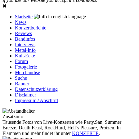
If you use our website you accept the conditions.
✖
Startseite
News
Konzertberichte
Reviews
Bandinfos
Interviews
Metal-Info
Kult-Ecke
Forum
Fotogalerie
Merchandise
Suche
Banner
Datenschutzerklärung
Disclaimer
Impressum / Anschrift
Zusatzinfo
Tausende Fotos von Live-Konzerten wie Party.San, Summer
Breeze, Death Feast, RockHard, Hell´s Pleasure, Protzen, In
Flammen und mehr findet ihr unter
KONZERTE
.