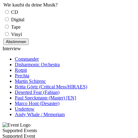
Wie kaufst du deine Musik?
CD
Digital
Tape
Vinyl
Interview
Commander
Disharmonic Orchestra
Rotpit
Perchta
Martin Schirenc
Britta Görtz (Critical Mess/HIRAES)
Deserted Fear (Fabian)
Paul Speckmann (Master) [EN]
Marco Hont (Desaster)
Undertow
Andy Whale / Memoriam
Supported Events
Supported Event