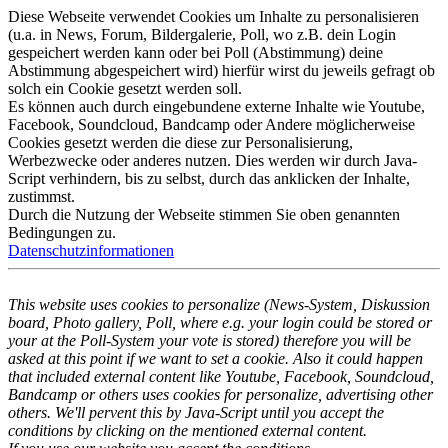
Diese Webseite verwendet Cookies um Inhalte zu personalisieren
(u.a. in News, Forum, Bildergalerie, Poll, wo z.B. dein Login
gespeichert werden kann oder bei Poll (Abstimmung) deine
Abstimmung abgespeichert wird) hierfür wirst du jeweils gefragt ob
solch ein Cookie gesetzt werden soll.
Es können auch durch eingebundene externe Inhalte wie Youtube,
Facebook, Soundcloud, Bandcamp oder Andere möglicherweise
Cookies gesetzt werden die diese zur Personalisierung,
Werbezwecke oder anderes nutzen. Dies werden wir durch Java-
Script verhindern, bis zu selbst, durch das anklicken der Inhalte,
zustimmst.
Durch die Nutzung der Webseite stimmen Sie oben genannten
Bedingungen zu.
Datenschutzinformationen
This website uses cookies to personalize (News-System, Diskussion
board, Photo gallery, Poll, where e.g. your login could be stored or
your at the Poll-System your vote is stored) therefore you will be
asked at this point if we want to set a cookie. Also it could happen
that included external content like Youtube, Facebook, Soundcloud,
Bandcamp or others uses cookies for personalize, advertising other
others. We'll pervent this by Java-Script until you accept the
conditions by clicking on the mentioned external content.