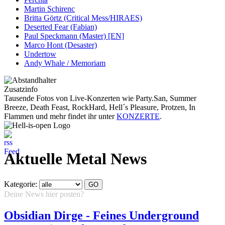
Martin Schirenc
Britta Görtz (Critical Mess/HIRAES)
Deserted Fear (Fabian)
Paul Speckmann (Master) [EN]
Marco Hont (Desaster)
Undertow
Andy Whale / Memoriam
Zusatzinfo
Tausende Fotos von Live-Konzerten wie Party.San, Summer
Breeze, Death Feast, RockHard, Hell´s Pleasure, Protzen, In
Flammen und mehr findet ihr unter
KONZERTE
.
Aktuelle Metal News
Kategorie:
Deine News hier posten?
Hier klicken...
Obsidian Dirge - Feines Underground