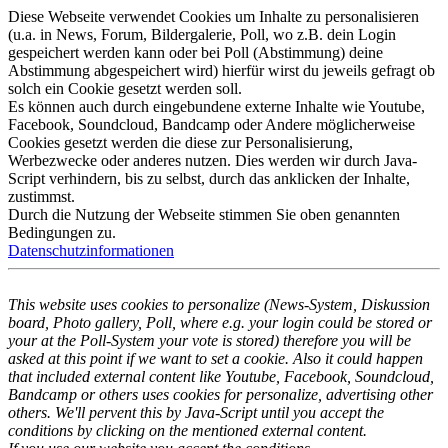
Diese Webseite verwendet Cookies um Inhalte zu personalisieren
(u.a. in News, Forum, Bildergalerie, Poll, wo z.B. dein Login
gespeichert werden kann oder bei Poll (Abstimmung) deine
Abstimmung abgespeichert wird) hierfür wirst du jeweils gefragt ob
solch ein Cookie gesetzt werden soll.
Es können auch durch eingebundene externe Inhalte wie Youtube,
Facebook, Soundcloud, Bandcamp oder Andere möglicherweise
Cookies gesetzt werden die diese zur Personalisierung,
Werbezwecke oder anderes nutzen. Dies werden wir durch Java-
Script verhindern, bis zu selbst, durch das anklicken der Inhalte,
zustimmst.
Durch die Nutzung der Webseite stimmen Sie oben genannten
Bedingungen zu.
Datenschutzinformationen
This website uses cookies to personalize (News-System, Diskussion
board, Photo gallery, Poll, where e.g. your login could be stored or
your at the Poll-System your vote is stored) therefore you will be
asked at this point if we want to set a cookie. Also it could happen
that included external content like Youtube, Facebook, Soundcloud,
Bandcamp or others uses cookies for personalize, advertising other
others. We'll pervent this by Java-Script until you accept the
conditions by clicking on the mentioned external content.