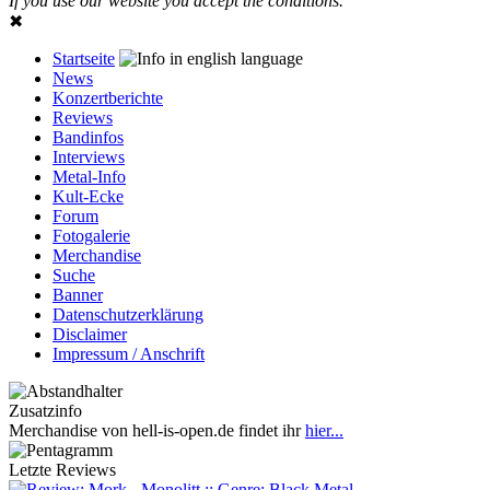
If you use our website you accept the conditions.
✖
Startseite
News
Konzertberichte
Reviews
Bandinfos
Interviews
Metal-Info
Kult-Ecke
Forum
Fotogalerie
Merchandise
Suche
Banner
Datenschutzerklärung
Disclaimer
Impressum / Anschrift
Zusatzinfo
Merchandise von hell-is-open.de findet ihr
hier...
Letzte Reviews