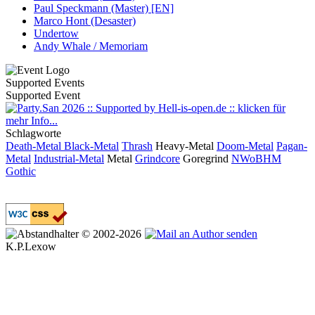
Paul Speckmann (Master) [EN]
Marco Hont (Desaster)
Undertow
Andy Whale / Memoriam
Supported Events
Supported Event
Schlagworte
Death-Metal
Black-Metal
Thrash
Heavy-Metal
Doom-Metal
Pagan-
Metal
Industrial-Metal
Metal
Grindcore
Goregrind
NWoBHM
Gothic
© 2002-2026
K.P.Lexow