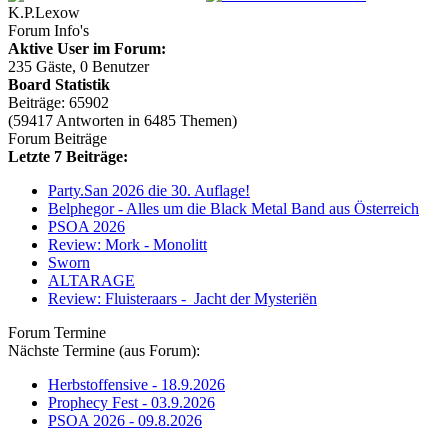
K.P.Lexow
Forum Info's
Aktive User im Forum:
235 Gäste, 0 Benutzer
Board Statistik
Beiträge: 65902
(59417 Antworten in 6485 Themen)
Forum Beiträge
Letzte 7 Beiträge:
Party.San 2026 die 30. Auflage!
Belphegor - Alles um die Black Metal Band aus Österreich
PSOA 2026
Review: Mork - Monolitt
Sworn
ALTARAGE
Review: Fluisteraars - Jacht der Mysteriën
Forum Termine
Nächste Termine (aus Forum):
Herbstoffensive - 18.9.2026
Prophecy Fest - 03.9.2026
PSOA 2026 - 09.8.2026