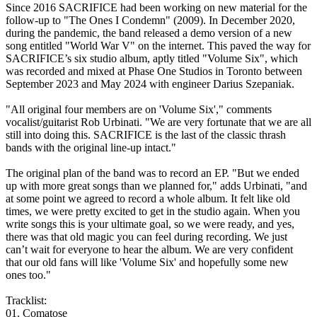
Since 2016 SACRIFICE had been working on new material for the
follow-up to "The Ones I Condemn" (2009). In December 2020,
during the pandemic, the band released a demo version of a new
song entitled "World War V" on the internet. This paved the way for
SACRIFICE’s six studio album, aptly titled "Volume Six", which
was recorded and mixed at Phase One Studios in Toronto between
September 2023 and May 2024 with engineer Darius Szepaniak.
"All original four members are on 'Volume Six'," comments
vocalist/guitarist Rob Urbinati. "We are very fortunate that we are all
still into doing this. SACRIFICE is the last of the classic thrash
bands with the original line-up intact."
The original plan of the band was to record an EP. "But we ended
up with more great songs than we planned for," adds Urbinati, "and
at some point we agreed to record a whole album. It felt like old
times, we were pretty excited to get in the studio again. When you
write songs this is your ultimate goal, so we were ready, and yes,
there was that old magic you can feel during recording. We just
can’t wait for everyone to hear the album. We are very confident
that our old fans will like 'Volume Six' and hopefully some new
ones too."
Tracklist:
01. Comatose