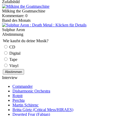
Zufallsbild
Milking the Goatmaschine
Kommentare: 0
Band des Monats
Sulphur Aeon
Abstimmung
Wie kaufst du deine Musik?
CD
Digital
Tape
Vinyl
Interview
Commander
Disharmonic Orchestra
Rotpit
Perchta
Martin Schirenc
Britta Görtz (Critical Mess/HIRAES)
Deserted Fear (Fabian)