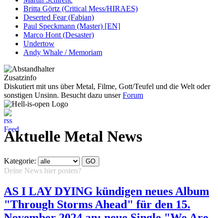
Britta Görtz (Critical Mess/HIRAES)
Deserted Fear (Fabian)
Paul Speckmann (Master) [EN]
Marco Hont (Desaster)
Undertow
Andy Whale / Memoriam
Zusatzinfo
Diskutiert mit uns über Metal, Filme, Gott/Teufel und die Welt oder
sonstigen Unsinn. Besucht dazu unser
Forum
Aktuelle Metal News
Kategorie:
Deine News hier posten?
Hier klicken...
AS I LAY DYING kündigen neues Album
"Through Storms Ahead" für den 15.
November 2024 an; neue Single "We Are