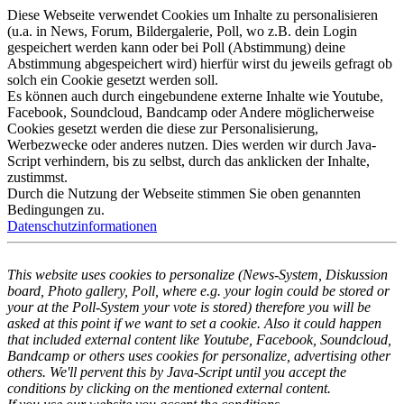
Diese Webseite verwendet Cookies um Inhalte zu personalisieren
(u.a. in News, Forum, Bildergalerie, Poll, wo z.B. dein Login
gespeichert werden kann oder bei Poll (Abstimmung) deine
Abstimmung abgespeichert wird) hierfür wirst du jeweils gefragt ob
solch ein Cookie gesetzt werden soll.
Es können auch durch eingebundene externe Inhalte wie Youtube,
Facebook, Soundcloud, Bandcamp oder Andere möglicherweise
Cookies gesetzt werden die diese zur Personalisierung,
Werbezwecke oder anderes nutzen. Dies werden wir durch Java-
Script verhindern, bis zu selbst, durch das anklicken der Inhalte,
zustimmst.
Durch die Nutzung der Webseite stimmen Sie oben genannten
Bedingungen zu.
Datenschutzinformationen
This website uses cookies to personalize (News-System, Diskussion
board, Photo gallery, Poll, where e.g. your login could be stored or
your at the Poll-System your vote is stored) therefore you will be
asked at this point if we want to set a cookie. Also it could happen
that included external content like Youtube, Facebook, Soundcloud,
Bandcamp or others uses cookies for personalize, advertising other
others. We'll pervent this by Java-Script until you accept the
conditions by clicking on the mentioned external content.