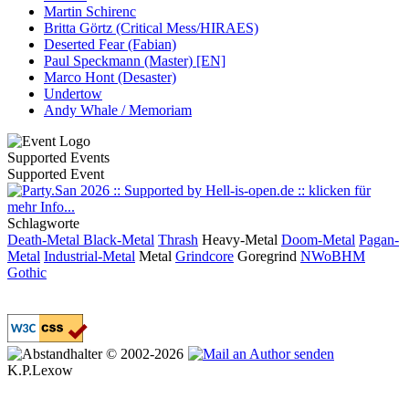
Martin Schirenc
Britta Görtz (Critical Mess/HIRAES)
Deserted Fear (Fabian)
Paul Speckmann (Master) [EN]
Marco Hont (Desaster)
Undertow
Andy Whale / Memoriam
Supported Events
Supported Event
Schlagworte
Death-Metal
Black-Metal
Thrash
Heavy-Metal
Doom-Metal
Pagan-
Metal
Industrial-Metal
Metal
Grindcore
Goregrind
NWoBHM
Gothic
© 2002-2026
K.P.Lexow