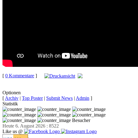
[
0 Kommentare
]
auf
Facebook teilen
Optionen
[
Archiv
|
Top Poster
|
Submit News
|
Admin
]
Statistik
Besucher
Heute 6. August 2026 : 8522
Like us @