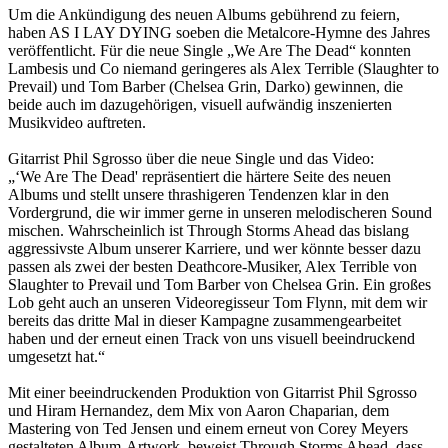
Um die Ankündigung des neuen Albums gebührend zu feiern,
haben AS I LAY DYING soeben die Metalcore-Hymne des Jahres
veröffentlicht. Für die neue Single „We Are The Dead“ konnten
Lambesis und Co niemand geringeres als Alex Terrible (Slaughter to
Prevail) und Tom Barber (Chelsea Grin, Darko) gewinnen, die
beide auch im dazugehörigen, visuell aufwändig inszenierten
Musikvideo auftreten.
Gitarrist Phil Sgrosso über die neue Single und das Video:
„‘We Are The Dead' repräsentiert die härtere Seite des neuen
Albums und stellt unsere thrashigeren Tendenzen klar in den
Vordergrund, die wir immer gerne in unseren melodischeren Sound
mischen. Wahrscheinlich ist Through Storms Ahead das bislang
aggressivste Album unserer Karriere, und wer könnte besser dazu
passen als zwei der besten Deathcore-Musiker, Alex Terrible von
Slaughter to Prevail und Tom Barber von Chelsea Grin. Ein großes
Lob geht auch an unseren Videoregisseur Tom Flynn, mit dem wir
bereits das dritte Mal in dieser Kampagne zusammengearbeitet
haben und der erneut einen Track von uns visuell beeindruckend
umgesetzt hat.“
Mit einer beeindruckenden Produktion von Gitarrist Phil Sgrosso
und Hiram Hernandez, dem Mix von Aaron Chaparian, dem
Mastering von Ted Jensen und einem erneut von Corey Meyers
gestalteten Album-Artwork, beweist Through Storms Ahead, dass