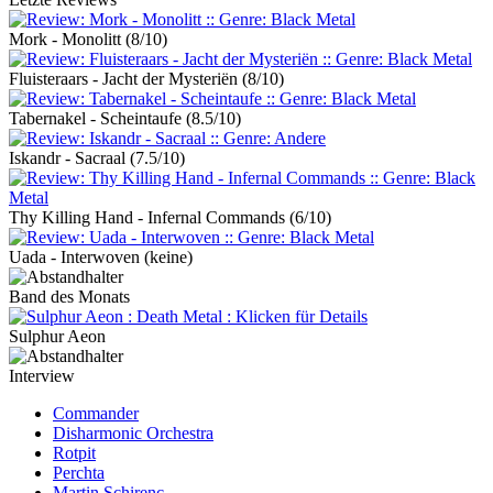
Mork - Monolitt
(8/10)
Fluisteraars - Jacht der Mysteriën
(8/10)
Tabernakel - Scheintaufe
(8.5/10)
Iskandr - Sacraal
(7.5/10)
Thy Killing Hand - Infernal Commands
(6/10)
Uada - Interwoven
(keine)
Band des Monats
Sulphur Aeon
Interview
Commander
Disharmonic Orchestra
Rotpit
Perchta
Martin Schirenc