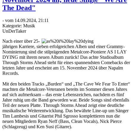
The Dead"
- vom 14.09.2024, 21:11
Kategorie:
Musik
UnDerTaker
Nach einer über 25-
jährigen Karriere, sieben erfolgreichen Alben und einer Grammy-
Nominierung sind die stilprägenden Metalcore-Pioniere AS I LAY
DYING mit ihrem neuen Album zurück! Das achte Studioalbum
Through Storms Ahead steht für eines spannendsten Comebacks der
letzten Jahre und erscheint am 15. November 2024 über Napalm
Records.
Mit den beiden Tracks „Burden“ und „The Cave We Fear To Enter“
machten die Metalcore-Veteranen bereits im Sommer diesen Jahres
auf sich aufmerksam – das erste Lebenszeichen, nachdem es fünf
Jahre ruhig um die Band geworden war. Beide Songs sind ebenfalls
Teil der neuen Platte. Through Storms Ahead zeigt eine deutliche
musikalische Weiterentwicklung. Das bewährte Line-up um Sänger
Tim Lambesis und Gitarrist Phil Sgrosso komplettieren nun die
neuen Mitgliedern Ryan Neff (Bass, Clean Vocals), Nick Pierce
(Schlagzeug) und Ken Susi (Gitarre).