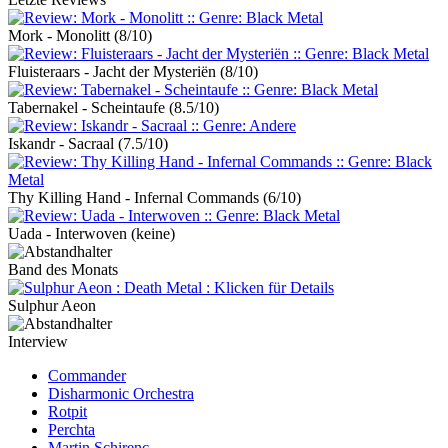
Mork - Monolitt
(8/10)
Fluisteraars - Jacht der Mysteriën
(8/10)
Tabernakel - Scheintaufe
(8.5/10)
Iskandr - Sacraal
(7.5/10)
Thy Killing Hand - Infernal Commands
(6/10)
Uada - Interwoven
(keine)
Band des Monats
Sulphur Aeon
Interview
Commander
Disharmonic Orchestra
Rotpit
Perchta
Martin Schirenc