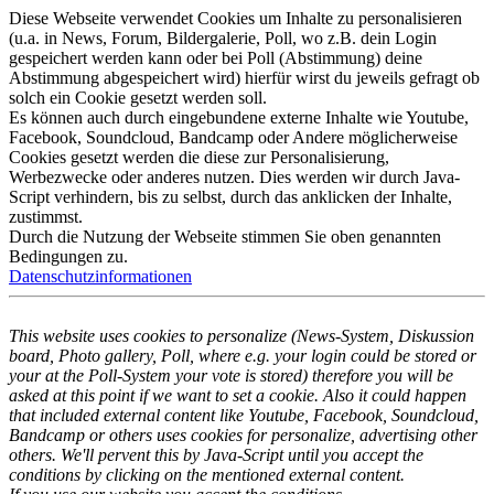
Diese Webseite verwendet Cookies um Inhalte zu personalisieren
(u.a. in News, Forum, Bildergalerie, Poll, wo z.B. dein Login
gespeichert werden kann oder bei Poll (Abstimmung) deine
Abstimmung abgespeichert wird) hierfür wirst du jeweils gefragt ob
solch ein Cookie gesetzt werden soll.
Es können auch durch eingebundene externe Inhalte wie Youtube,
Facebook, Soundcloud, Bandcamp oder Andere möglicherweise
Cookies gesetzt werden die diese zur Personalisierung,
Werbezwecke oder anderes nutzen. Dies werden wir durch Java-
Script verhindern, bis zu selbst, durch das anklicken der Inhalte,
zustimmst.
Durch die Nutzung der Webseite stimmen Sie oben genannten
Bedingungen zu.
Datenschutzinformationen
This website uses cookies to personalize (News-System, Diskussion
board, Photo gallery, Poll, where e.g. your login could be stored or
your at the Poll-System your vote is stored) therefore you will be
asked at this point if we want to set a cookie. Also it could happen
that included external content like Youtube, Facebook, Soundcloud,
Bandcamp or others uses cookies for personalize, advertising other
others. We'll pervent this by Java-Script until you accept the
conditions by clicking on the mentioned external content.