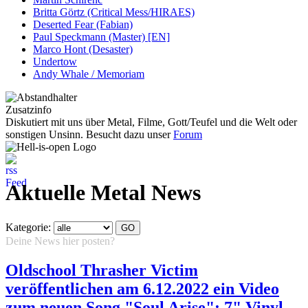
Britta Görtz (Critical Mess/HIRAES)
Deserted Fear (Fabian)
Paul Speckmann (Master) [EN]
Marco Hont (Desaster)
Undertow
Andy Whale / Memoriam
Zusatzinfo
Diskutiert mit uns über Metal, Filme, Gott/Teufel und die Welt oder
sonstigen Unsinn. Besucht dazu unser
Forum
Aktuelle Metal News
Kategorie:
Deine News hier posten?
Hier klicken...
Oldschool Thrasher Victim
veröffentlichen am 6.12.2022 ein Video
zum neuen Song "Soul Arise"; 7" Vinyl