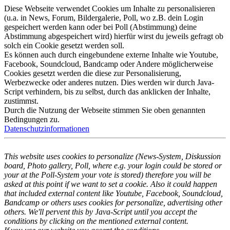
Diese Webseite verwendet Cookies um Inhalte zu personalisieren
(u.a. in News, Forum, Bildergalerie, Poll, wo z.B. dein Login
gespeichert werden kann oder bei Poll (Abstimmung) deine
Abstimmung abgespeichert wird) hierfür wirst du jeweils gefragt ob
solch ein Cookie gesetzt werden soll.
Es können auch durch eingebundene externe Inhalte wie Youtube,
Facebook, Soundcloud, Bandcamp oder Andere möglicherweise
Cookies gesetzt werden die diese zur Personalisierung,
Werbezwecke oder anderes nutzen. Dies werden wir durch Java-
Script verhindern, bis zu selbst, durch das anklicken der Inhalte,
zustimmst.
Durch die Nutzung der Webseite stimmen Sie oben genannten
Bedingungen zu.
Datenschutzinformationen
This website uses cookies to personalize (News-System, Diskussion
board, Photo gallery, Poll, where e.g. your login could be stored or
your at the Poll-System your vote is stored) therefore you will be
asked at this point if we want to set a cookie. Also it could happen
that included external content like Youtube, Facebook, Soundcloud,
Bandcamp or others uses cookies for personalize, advertising other
others. We'll pervent this by Java-Script until you accept the
conditions by clicking on the mentioned external content.