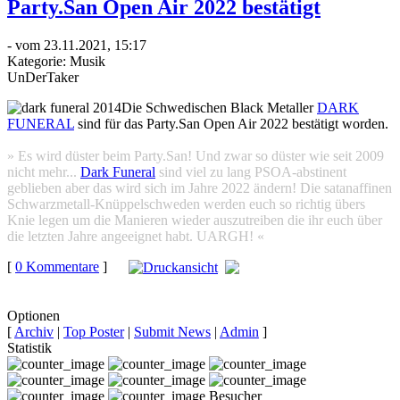
Party.San Open Air 2022 bestätigt
- vom 23.11.2021, 15:17
Kategorie:
Musik
UnDerTaker
Die Schwedischen Black Metaller
DARK
FUNERAL
sind für das Party.San Open Air 2022 bestätigt worden.
» Es wird düster beim Party.San! Und zwar so düster wie seit 2009
nicht mehr...
Dark Funeral
sind viel zu lang PSOA-abstinent
geblieben aber das wird sich im Jahre 2022 ändern! Die satanaffinen
Schwarzmetall-Knüppelschweden werden euch so richtig übers
Knie legen um die Manieren wieder auszutreiben die ihr euch über
die letzten Jahre angeeignet habt. UARGH! «
[
0 Kommentare
]
auf
Facebook teilen
Optionen
[
Archiv
|
Top Poster
|
Submit News
|
Admin
]
Statistik
Besucher