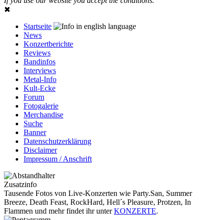
If you use our website you accept the conditions.
✖
Startseite
News
Konzertberichte
Reviews
Bandinfos
Interviews
Metal-Info
Kult-Ecke
Forum
Fotogalerie
Merchandise
Suche
Banner
Datenschutzerklärung
Disclaimer
Impressum / Anschrift
Zusatzinfo
Tausende Fotos von Live-Konzerten wie Party.San, Summer
Breeze, Death Feast, RockHard, Hell´s Pleasure, Protzen, In
Flammen und mehr findet ihr unter
KONZERTE
.