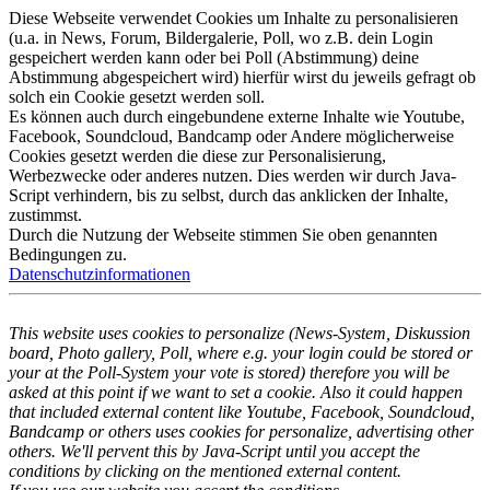
Diese Webseite verwendet Cookies um Inhalte zu personalisieren
(u.a. in News, Forum, Bildergalerie, Poll, wo z.B. dein Login
gespeichert werden kann oder bei Poll (Abstimmung) deine
Abstimmung abgespeichert wird) hierfür wirst du jeweils gefragt ob
solch ein Cookie gesetzt werden soll.
Es können auch durch eingebundene externe Inhalte wie Youtube,
Facebook, Soundcloud, Bandcamp oder Andere möglicherweise
Cookies gesetzt werden die diese zur Personalisierung,
Werbezwecke oder anderes nutzen. Dies werden wir durch Java-
Script verhindern, bis zu selbst, durch das anklicken der Inhalte,
zustimmst.
Durch die Nutzung der Webseite stimmen Sie oben genannten
Bedingungen zu.
Datenschutzinformationen
This website uses cookies to personalize (News-System, Diskussion
board, Photo gallery, Poll, where e.g. your login could be stored or
your at the Poll-System your vote is stored) therefore you will be
asked at this point if we want to set a cookie. Also it could happen
that included external content like Youtube, Facebook, Soundcloud,
Bandcamp or others uses cookies for personalize, advertising other
others. We'll pervent this by Java-Script until you accept the
conditions by clicking on the mentioned external content.