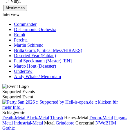
Vinyl
Interview
Commander
Disharmonic Orchestra
Rotpit
Perchta
Martin Schirenc
Britta Görtz (Critical Mess/HIRAES)
Deserted Fear (Fabian)
Paul Speckmann (Master) [EN]
Marco Hont (Desaster)
Undertow
Andy Whale / Memoriam
Supported Events
Supported Event
Schlagworte
Death-Metal
Black-Metal
Thrash
Heavy-Metal
Doom-Metal
Pagan-
Metal
Industrial-Metal
Metal
Grindcore
Goregrind
NWoBHM
Gothic