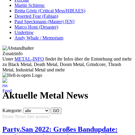
Martin Schirenc
Britta Görtz (Critical Mess/HIRAES)
Deserted Fear (Fabian)
Paul Speckmann (Master) [EN]
Marco Hont (Desaster)
Undertow
Andy Whale / Memoriam
Zusatzinfo
Unter
METAL-INFO
findet ihr Infos über die Entstehung und mehr
zu Black Metal, Death Metal, Doom Metal, Grindcore, Thrash
Metal, Industrial Metal und mehr
Aktuelle Metal News
Kategorie:
Deine News hier posten?
Hier klicken...
Party.San 2022: Großes Bandupdate: