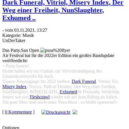
Dark Funeral, Vitriol, Misery Index, Der
Weg einer Freiheit, NunSlaughter,
Exhumed ..
- vom 03.11.2021, 13:27
Kategorie:
Musik
UnDerTaker
Das Party.San Open
Air Festival hat für die 2022er Edition ein großes Bandupdate
veröffentlicht:
» Party.Sanen!
Heute haben wir ein Update zur Vervollständigung des
Gesamtkunstwerks für euch.
Unsere Neuzugänge für 2022 heißen:
Dark Funeral
, Vitriol, Eïs,
Misery Index
, Necrot, Path of Destiny, Der Weg einer Freiheit,
NunSlaughter, BÖSEDEATH,
Exhumed
& Profanity. Weiterhin
freuen wir uns
Fleshcrawl
wieder mit auf dem Billing zu haben.
Ein paar Slots sind noch unter Verschluss - es bleibt spannend!«
[
0 Kommentare
]
auf
Facebook teilen
Optionen