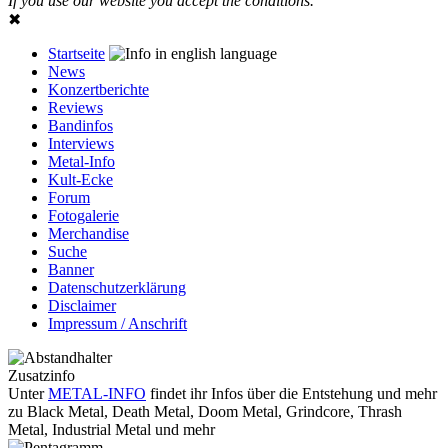
If you use our website you accept the conditions.
✖
Startseite
News
Konzertberichte
Reviews
Bandinfos
Interviews
Metal-Info
Kult-Ecke
Forum
Fotogalerie
Merchandise
Suche
Banner
Datenschutzerklärung
Disclaimer
Impressum / Anschrift
Zusatzinfo
Unter
METAL-INFO
findet ihr Infos über die Entstehung und mehr
zu Black Metal, Death Metal, Doom Metal, Grindcore, Thrash
Metal, Industrial Metal und mehr