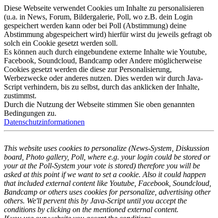
Diese Webseite verwendet Cookies um Inhalte zu personalisieren
(u.a. in News, Forum, Bildergalerie, Poll, wo z.B. dein Login
gespeichert werden kann oder bei Poll (Abstimmung) deine
Abstimmung abgespeichert wird) hierfür wirst du jeweils gefragt ob
solch ein Cookie gesetzt werden soll.
Es können auch durch eingebundene externe Inhalte wie Youtube,
Facebook, Soundcloud, Bandcamp oder Andere möglicherweise
Cookies gesetzt werden die diese zur Personalisierung,
Werbezwecke oder anderes nutzen. Dies werden wir durch Java-
Script verhindern, bis zu selbst, durch das anklicken der Inhalte,
zustimmst.
Durch die Nutzung der Webseite stimmen Sie oben genannten
Bedingungen zu.
Datenschutzinformationen
This website uses cookies to personalize (News-System, Diskussion
board, Photo gallery, Poll, where e.g. your login could be stored or
your at the Poll-System your vote is stored) therefore you will be
asked at this point if we want to set a cookie. Also it could happen
that included external content like Youtube, Facebook, Soundcloud,
Bandcamp or others uses cookies for personalize, advertising other
others. We'll pervent this by Java-Script until you accept the
conditions by clicking on the mentioned external content.