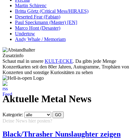
Martin Schirenc
Britta Görtz (Critical Mess/HIRAES)
Deserted Fear (Fabian)
Paul Speckmann (Master) [EN]
Marco Hont (Desaster)
Undertow
Andy Whale / Memoriam
Zusatzinfo
Schaut mal in unsere
KULT-ECKE
. Da gibts jede Menge
Konzertkarten seit den 80er Jahren, Autogramme, Trophäen von
Konzerten und sonstige Kuriositäten zu sehen
Aktuelle Metal News
Kategorie:
Deine News hier posten?
Hier klicken...
Black/Thrasher Nunslaughter zeigen