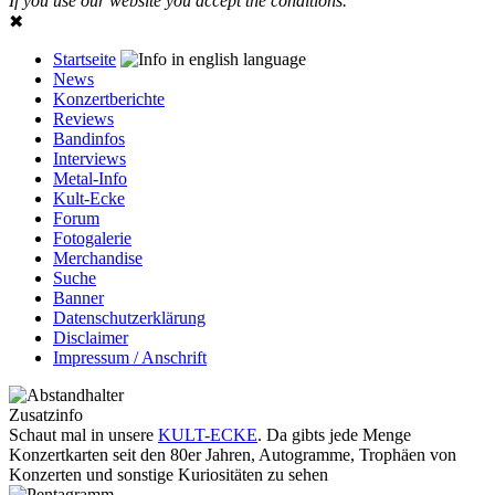
If you use our website you accept the conditions.
✖
Startseite
News
Konzertberichte
Reviews
Bandinfos
Interviews
Metal-Info
Kult-Ecke
Forum
Fotogalerie
Merchandise
Suche
Banner
Datenschutzerklärung
Disclaimer
Impressum / Anschrift
Zusatzinfo
Schaut mal in unsere
KULT-ECKE
. Da gibts jede Menge
Konzertkarten seit den 80er Jahren, Autogramme, Trophäen von
Konzerten und sonstige Kuriositäten zu sehen