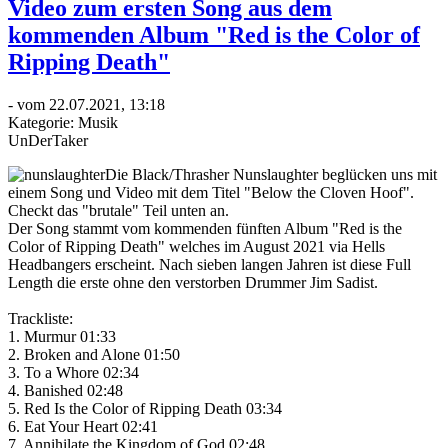
Video zum ersten Song aus dem
kommenden Album "Red is the Color of
Ripping Death"
- vom 22.07.2021, 13:18
Kategorie:
Musik
UnDerTaker
Die Black/Thrasher Nunslaughter beglücken uns mit
einem Song und Video mit dem Titel "Below the Cloven Hoof".
Checkt das "brutale" Teil unten an.
Der Song stammt vom kommenden fünften Album "Red is the
Color of Ripping Death" welches im August 2021 via Hells
Headbangers erscheint. Nach sieben langen Jahren ist diese Full
Length die erste ohne den verstorben Drummer Jim Sadist.
Trackliste:
1. Murmur 01:33
2. Broken and Alone 01:50
3. To a Whore 02:34
4. Banished 02:48
5. Red Is the Color of Ripping Death 03:34
6. Eat Your Heart 02:41
7. Annihilate the Kingdom of God 02:48