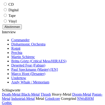
CD
Digital
Tape
Vinyl
Interview
Commander
Disharmonic Orchestra
Rotpit
Perchta
Martin Schirenc
Britta Görtz (Critical Mess/HIRAES)
Deserted Fear (Fabian)
Paul Speckmann (Master) [EN]
Marco Hont (Desaster)
Undertow
Andy Whale / Memoriam
Schlagworte
Death-Metal
Black-Metal
Thrash
Heavy-Metal
Doom-Metal
Pagan-
Metal
Industrial-Metal
Metal
Grindcore
Goregrind
NWoBHM
Gothic