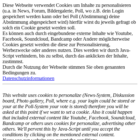
Diese Webseite verwendet Cookies um Inhalte zu personalisieren
(u.a. in News, Forum, Bildergalerie, Poll, wo z.B. dein Login
gespeichert werden kann oder bei Poll (Abstimmung) deine
Abstimmung abgespeichert wird) hierfür wirst du jeweils gefragt ob
solch ein Cookie gesetzt werden soll.
Es können auch durch eingebundene externe Inhalte wie Youtube,
Facebook, Soundcloud, Bandcamp oder Andere möglicherweise
Cookies gesetzt werden die diese zur Personalisierung,
Werbezwecke oder anderes nutzen. Dies werden wir durch Java-
Script verhindern, bis zu selbst, durch das anklicken der Inhalte,
zustimmst.
Durch die Nutzung der Webseite stimmen Sie oben genannten
Bedingungen zu.
Datenschutzinformationen
This website uses cookies to personalize (News-System, Diskussion
board, Photo gallery, Poll, where e.g. your login could be stored or
your at the Poll-System your vote is stored) therefore you will be
asked at this point if we want to set a cookie. Also it could happen
that included external content like Youtube, Facebook, Soundcloud,
Bandcamp or others uses cookies for personalize, advertising other
others. We'll pervent this by Java-Script until you accept the
conditions by clicking on the mentioned external content.