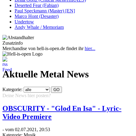
Deserted Fear (Fabian)
Paul Speckmann (Master) [EN]
Marco Hont (Desaster)
Undertow
Andy Whale / Memoriam
Zusatzinfo
Merchandise von hell-is-open.de findet ihr
hier...
Aktuelle Metal News
Kategorie:
Deine News hier posten?
Hier klicken...
OBSCURITY - "Glod En Isa" - Lyric-
Video Premiere
- vom 02.07.2021, 20:53
Kategorie:
Musik