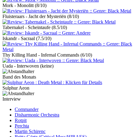
Mork - Monolitt
(8/10)
Fluisteraars - Jacht der Mysteriën
(8/10)
Tabernakel - Scheintaufe
(8.5/10)
Iskandr - Sacraal
(7.5/10)
Thy Killing Hand - Infernal Commands
(6/10)
Uada - Interwoven
(keine)
Band des Monats
Sulphur Aeon
Interview
Commander
Disharmonic Orchestra
Rotpit
Perchta
Martin Schirenc
Britta Görtz (Critical Mess/HIRAES)