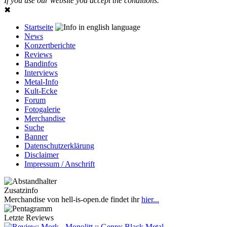
If you use our website you accept the conditions.
✖
Startseite
News
Konzertberichte
Reviews
Bandinfos
Interviews
Metal-Info
Kult-Ecke
Forum
Fotogalerie
Merchandise
Suche
Banner
Datenschutzerklärung
Disclaimer
Impressum / Anschrift
Zusatzinfo
Merchandise von hell-is-open.de findet ihr
hier...
Letzte Reviews