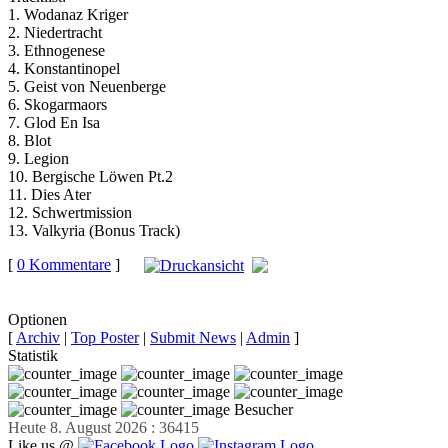
1. Wodanaz Kriger
2. Niedertracht
3. Ethnogenese
4. Konstantinopel
5. Geist von Neuenberge
6. Skogarmaors
7. Glod En Isa
8. Blot
9. Legion
10. Bergische Löwen Pt.2
11. Dies Ater
12. Schwertmission
13. Valkyria (Bonus Track)
[
0 Kommentare
]
auf
Facebook teilen
Optionen
[
Archiv
|
Top Poster
|
Submit News
|
Admin
]
Statistik
Besucher
Heute 8. August 2026 : 36415
Like us @