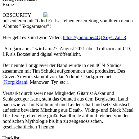
Exorzist
OBSCURITY
präsentieren mit "Glod En Isa" einen ersten Song von ihrem neuen
Albums "Skogarmaors"!
Hier geht es zum Lyric-Video:
https://youtu.be/4QJXoyUZdT8
"Skogarmaors " wird am 27. August 2021 über Trollzorn auf CD,
LP, als Boxset und digital veröffentlicht.
Der neunte Longplayer der Band wurde in den 4CN-Studios
zusammen mit Tim Schuldt aufgenommen und produziert. Das
Cover-Artwork stammt von Jan Yrlund / Darkgrove.net
(
Korpiklaani
, Manowar, Tyr, etc.).
Verstärkt durch zwei neue Mitglieder, Gitarrist Askar und
Schlagzeuger Isarn, steht das Quintett aus dem Bergischen Land
nach wie vor für Kontinuität und Leidenschaft und setzt stilistisch
auf seine bewährte Mischung aus Death-, Viking- und Black Metal.
Die Texte greifen eine große Bandbreite auf und reichen von der
nordischen Mythologie bis hin zu zeitgenössischen,
gesellschaftlichen Themen.
Tracklist: