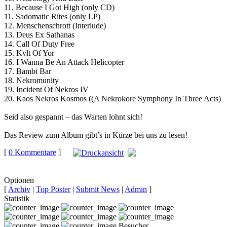
11. Because I Got High (only CD)
11. Sadomatic Rites (only LP)
12. Menschenschrott (Interlude)
13. Deus Ex Sathanas
14. Call Of Duty Free
15. Kvlt Of Yor
16. I Wanna Be An Attack Helicopter
17. Bambi Bar
18. Nekromunity
19. Incident Of Nekros IV
20. Kaos Nekros Kosmos ((A Nekrokore Symphony In Three Acts)
Seid also gespannt – das Warten lohnt sich!
Das Review zum Album gibt’s in Kürze bei uns zu lesen!
[
0 Kommentare
]
auf
Facebook teilen
Optionen
[
Archiv
|
Top Poster
|
Submit News
|
Admin
]
Statistik
Besucher