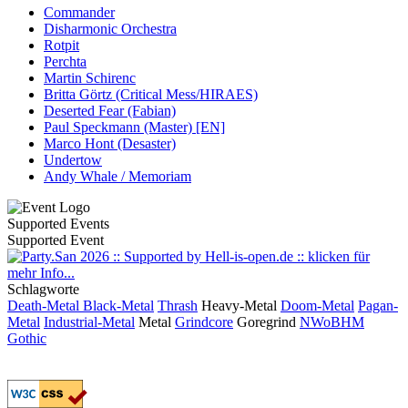
Commander
Disharmonic Orchestra
Rotpit
Perchta
Martin Schirenc
Britta Görtz (Critical Mess/HIRAES)
Deserted Fear (Fabian)
Paul Speckmann (Master) [EN]
Marco Hont (Desaster)
Undertow
Andy Whale / Memoriam
Supported Events
Supported Event
Schlagworte
Death-Metal
Black-Metal
Thrash
Heavy-Metal
Doom-Metal
Pagan-
Metal
Industrial-Metal
Metal
Grindcore
Goregrind
NWoBHM
Gothic