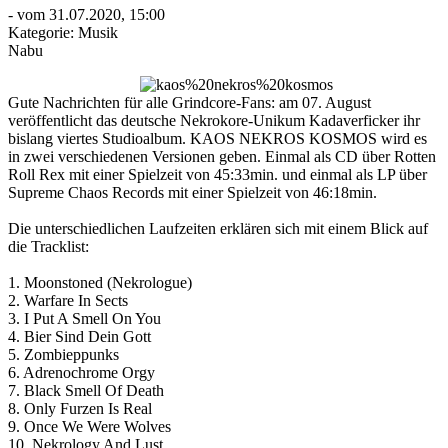
- vom 31.07.2020, 15:00
Kategorie:
Musik
Nabu
Gute Nachrichten für alle Grindcore-Fans: am 07. August
veröffentlicht das deutsche Nekrokore-Unikum Kadaverficker ihr
bislang viertes Studioalbum. KAOS NEKROS KOSMOS wird es
in zwei verschiedenen Versionen geben. Einmal als CD über Rotten
Roll Rex mit einer Spielzeit von 45:33min. und einmal als LP über
Supreme Chaos Records mit einer Spielzeit von 46:18min.
Die unterschiedlichen Laufzeiten erklären sich mit einem Blick auf
die Tracklist:
1. Moonstoned (Nekrologue)
2. Warfare In Sects
3. I Put A Smell On You
4. Bier Sind Dein Gott
5. Zombieppunks
6. Adrenochrome Orgy
7. Black Smell Of Death
8. Only Furzen Is Real
9. Once We Were Wolves
10. Nekrology And Lust