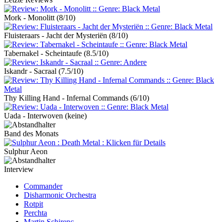
Mork - Monolitt
(8/10)
Fluisteraars - Jacht der Mysteriën
(8/10)
Tabernakel - Scheintaufe
(8.5/10)
Iskandr - Sacraal
(7.5/10)
Thy Killing Hand - Infernal Commands
(6/10)
Uada - Interwoven
(keine)
Band des Monats
Sulphur Aeon
Interview
Commander
Disharmonic Orchestra
Rotpit
Perchta
Martin Schirenc