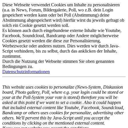
Diese Webseite verwendet Cookies um Inhalte zu personalisieren
(u.a. in News, Forum, Bildergalerie, Poll, wo z.B. dein Login
gespeichert werden kann oder bei Poll (Abstimmung) deine
Abstimmung abgespeichert wird) hierfür wirst du jeweils gefragt ob
solch ein Cookie gesetzt werden soll.
Es können auch durch eingebundene externe Inhalte wie Youtube,
Facebook, Soundcloud, Bandcamp oder Andere möglicherweise
Cookies gesetzt werden die diese zur Personalisierung,
Werbezwecke oder anderes nutzen. Dies werden wir durch Java-
Script verhindern, bis zu selbst, durch das anklicken der Inhalte,
zustimmst.
Durch die Nutzung der Webseite stimmen Sie oben genannten
Bedingungen zu.
Datenschutzinformationen
This website uses cookies to personalize (News-System, Diskussion
board, Photo gallery, Poll, where e.g. your login could be stored or
your at the Poll-System your vote is stored) therefore you will be
asked at this point if we want to set a cookie. Also it could happen
that included external content like Youtube, Facebook, Soundcloud,
Bandcamp or others uses cookies for personalize, advertising other
others. We'll pervent this by Java-Script until you accept the
conditions by clicking on the mentioned external content.